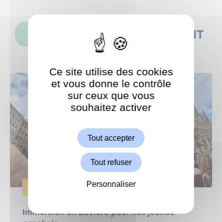
CES ACTUALITÉS POURRAIENT
AUSSI VOUS INTÉRESSER
Ce site utilise des cookies
et vous donne le contrôle
sur ceux que vous
souhaitez activer
ShareThis est désactivé.
Autoriser
Tout accepter
Tout refuser
Personnaliser
CULTURE
Immersion en Bavière pour nos jeunes