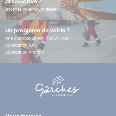
associative ?
accédez au e-forum dédié !
Un problème de voirie ?
Une application est là pour vous !
Application iOS
Application Android