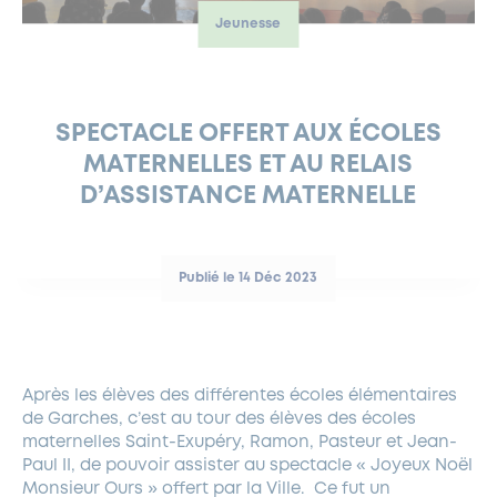
Jeunesse
FERMETURES EXCEPTIONNELLES
HABITAT
LA MAISON D’AGLAÉ
INFORMATIONS PRATIQUES
VIE ÉCONOMIQUE
ESPACE COMMERÇANTS
LE BUDGET
BUDGET PARTICIPATIF
PARTENAIRES SOCIAUX
ANNÉE ANDRÉ MALRAUX À GARCHES 2026-2027
FONDS CULTUREL DE L’ERMITAGE
CULTE
ENVIRONNEMENT ET BIODIVERSITÉ
PLAN GRAND FROID
COMMUNICATIONS ADMINISTRATIVES
GÉRER MES DÉCHETS
LES AIDES
MIEUX CONSOMMER
VOTRE MAIRIE
PARTENAIRES INSTITUTIONNELS
ANCIENS COMBATTANTS ET MÉMOIRE
DÉVELOPPEMENT DURABLE
SPECTACLE OFFERT AUX ÉCOLES
MATERNELLES ET AU RELAIS
PANNEAUX D’AFFICHAGE LIBRE
EAU POTABLE ET ASSAINISSEMENT
INFORMATIONS PRATIQUES
SUBVENTIONS
GRÖBENZELL
D’ASSISTANCE MATERNELLE
ÉCONOMIES D’ÉNERGIE
DÉCLARATION DE CATASTROPHE NATURELLE
LE BEGM THÉTIS
UNE NAISSANCE, UN ARBRE
Publié le 14 Déc 2023
NOUVEAUX ARRIVANTS
PARCS ET SQUARES DE LA VILLE
LOCATION DE SALLES
Après les élèves des différentes écoles élémentaires
DEMANDE D’ABATTAGE
de Garches, c’est au tour des élèves des écoles
maternelles Saint-Exupéry, Ramon, Pasteur et Jean-
GESTION DU PATRIMOINE ARBORÉ
Paul II, de pouvoir assister au spectacle « Joyeux Noël
Monsieur Ours » offert par la Ville. Ce fut un