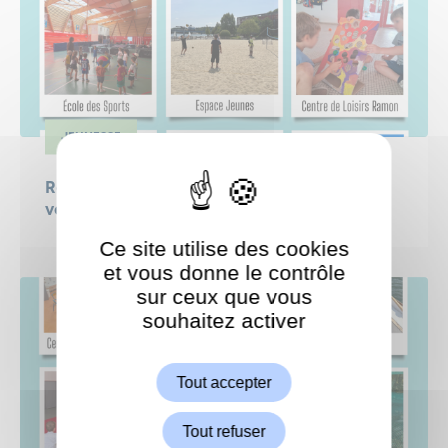
JEUNESSE
Retour en images sur la 4ᵉ semaine de
vacances des jeunes Garchois !
Ce site utilise des cookies
et vous donne le contrôle
sur ceux que vous
souhaitez activer
ShareThis est désactivé.
Autoriser
Tout accepter
Tout refuser