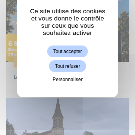
Ce site utilise des cookies
et vous donne le contrôle
sur ceux que vous
souhaitez activer
ShareThis est désactivé.
Autoriser
Tout accepter
ÉVÈNEMENTS
Tout refuser
Le Grand Weekend : Ciné en plein air !
Personnaliser