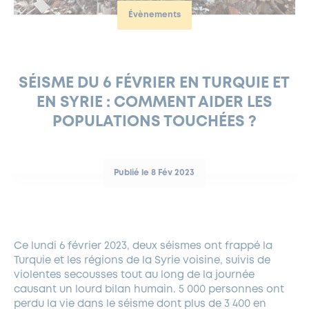
Évènements
FERMETURES EXCEPTIONNELLES
HABITAT
LA MAISON D’AGLAÉ
INFORMATIONS PRATIQUES
VIE ÉCONOMIQUE
ESPACE COMMERÇANTS
LE BUDGET
BUDGET PARTICIPATIF
PARTENAIRES SOCIAUX
ANNÉE ANDRÉ MALRAUX À GARCHES 2026-2027
FONDS CULTUREL DE L’ERMITAGE
CULTE
ENVIRONNEMENT ET BIODIVERSITÉ
PLAN GRAND FROID
COMMUNICATIONS ADMINISTRATIVES
GÉRER MES DÉCHETS
LES AIDES
MIEUX CONSOMMER
VOTRE MAIRIE
PARTENAIRES INSTITUTIONNELS
ANCIENS COMBATTANTS ET MÉMOIRE
DÉVELOPPEMENT DURABLE
SÉISME DU 6 FÉVRIER EN TURQUIE ET
EN SYRIE : COMMENT AIDER LES
PANNEAUX D’AFFICHAGE LIBRE
EAU POTABLE ET ASSAINISSEMENT
INFORMATIONS PRATIQUES
SUBVENTIONS
GRÖBENZELL
POPULATIONS TOUCHÉES ?
ÉCONOMIES D’ÉNERGIE
DÉCLARATION DE CATASTROPHE NATURELLE
LE BEGM THÉTIS
UNE NAISSANCE, UN ARBRE
Publié le 8 Fév 2023
NOUVEAUX ARRIVANTS
PARCS ET SQUARES DE LA VILLE
LOCATION DE SALLES
Ce lundi 6 février 2023, deux séismes ont frappé la
DEMANDE D’ABATTAGE
Turquie et les régions de la Syrie voisine, suivis de
violentes secousses tout au long de la journée
GESTION DU PATRIMOINE ARBORÉ
causant un lourd bilan humain. 5 000 personnes ont
perdu la vie dans le séisme dont plus de 3 400 en