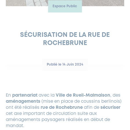
Espace Public
FERMETURES EXCEPTIONNELLES
HABITAT
LA MAISON D’AGLAÉ
INFORMATIONS PRATIQUES
VIE ÉCONOMIQUE
ESPACE COMMERÇANTS
LE BUDGET
BUDGET PARTICIPATIF
PARTENAIRES SOCIAUX
ANNÉE ANDRÉ MALRAUX À GARCHES 2026-2027
FONDS CULTUREL DE L’ERMITAGE
CULTE
ENVIRONNEMENT ET BIODIVERSITÉ
PLAN GRAND FROID
COMMUNICATIONS ADMINISTRATIVES
GÉRER MES DÉCHETS
LES AIDES
MIEUX CONSOMMER
VOTRE MAIRIE
PARTENAIRES INSTITUTIONNELS
ANCIENS COMBATTANTS ET MÉMOIRE
DÉVELOPPEMENT DURABLE
SÉCURISATION DE LA RUE DE
ROCHEBRUNE
PANNEAUX D’AFFICHAGE LIBRE
EAU POTABLE ET ASSAINISSEMENT
INFORMATIONS PRATIQUES
SUBVENTIONS
GRÖBENZELL
ÉCONOMIES D’ÉNERGIE
DÉCLARATION DE CATASTROPHE NATURELLE
LE BEGM THÉTIS
Publié le 14 Juin 2024
UNE NAISSANCE, UN ARBRE
NOUVEAUX ARRIVANTS
PARCS ET SQUARES DE LA VILLE
En
partenariat
avec la
Ville de Rueil-Malmaison
, des
LOCATION DE SALLES
aménagements
(mise en place de coussins berlinois)
DEMANDE D’ABATTAGE
ont été réalisés
rue de Rochebrune
afin de
sécuriser
cet axe important de circulation suite aux
aménagements paysagers réalisés en début de
GESTION DU PATRIMOINE ARBORÉ
mandat.