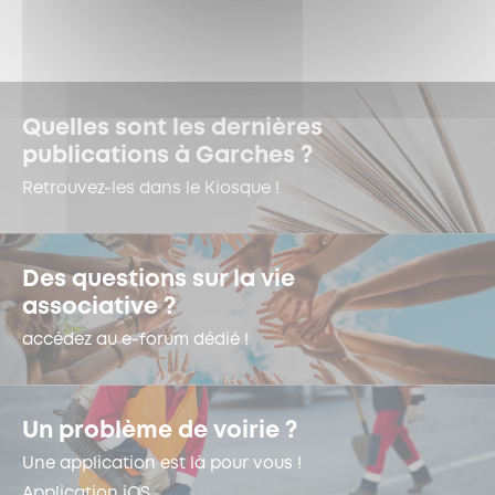
Quelles sont les dernières
publications à Garches ?
Retrouvez-les dans le Kiosque !
Des questions sur la vie
associative ?
accédez au e-forum dédié !
Un problème de voirie ?
Une application est là pour vous !
Application iOS