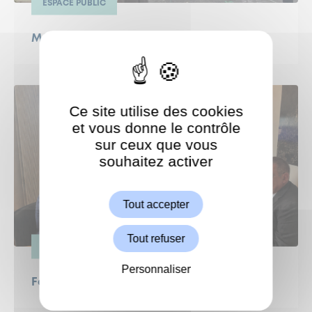
ESPACE PUBLIC
Même l’été, Garches continue d’avancer !
Ce site utilise des cookies
et vous donne le contrôle
sur ceux que vous
souhaitez activer
ShareThis est désactivé.
Autoriser
Tout accepter
Tout refuser
ESPACE PUBLIC
Personnaliser
Fermeture de l’A13