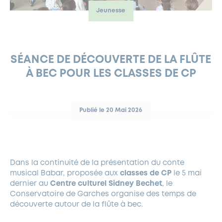
Jeunesse
FERMETURES EXCEPTIONNELLES
HABITAT
LA MAISON D’AGLAÉ
INFORMATIONS PRATIQUES
VIE ÉCONOMIQUE
ESPACE COMMERÇANTS
LE BUDGET
BUDGET PARTICIPATIF
PARTENAIRES SOCIAUX
ANNÉE ANDRÉ MALRAUX À GARCHES 2026-2027
FONDS CULTUREL DE L’ERMITAGE
CULTE
ENVIRONNEMENT ET BIODIVERSITÉ
PLAN GRAND FROID
COMMUNICATIONS ADMINISTRATIVES
GÉRER MES DÉCHETS
LES AIDES
MIEUX CONSOMMER
VOTRE MAIRIE
PARTENAIRES INSTITUTIONNELS
ANCIENS COMBATTANTS ET MÉMOIRE
DÉVELOPPEMENT DURABLE
SÉANCE DE DÉCOUVERTE DE LA FLÛTE
À BEC POUR LES CLASSES DE CP
PANNEAUX D’AFFICHAGE LIBRE
EAU POTABLE ET ASSAINISSEMENT
INFORMATIONS PRATIQUES
SUBVENTIONS
GRÖBENZELL
ÉCONOMIES D’ÉNERGIE
DÉCLARATION DE CATASTROPHE NATURELLE
LE BEGM THÉTIS
Publié le 20 Mai 2026
UNE NAISSANCE, UN ARBRE
NOUVEAUX ARRIVANTS
PARCS ET SQUARES DE LA VILLE
Dans la continuité de la présentation du conte
LOCATION DE SALLES
musical Babar, proposée aux
classes de CP
le 5 mai
DEMANDE D’ABATTAGE
dernier au
Centre culturel Sidney Bechet
, le
Conservatoire de Garches organise des temps de
découverte autour de la flûte à bec.
GESTION DU PATRIMOINE ARBORÉ