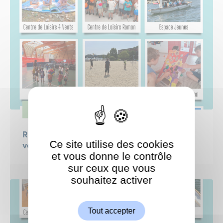
JEUNESSE
Retour en images sur la 4ᵉ semaine de
Ce site utilise des cookies
vacances des jeunes Garchois !
et vous donne le contrôle
sur ceux que vous
souhaitez activer
ShareThis est désactivé.
Autoriser
Tout accepter