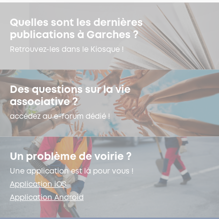
Quelles sont les dernières
publications à Garches ?
Retrouvez-les dans le Kiosque !
Des questions sur la vie
associative ?
accédez au e-forum dédié !
Un problème de voirie ?
Une application est là pour vous !
Application iOS
Application Android