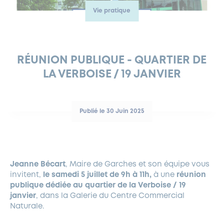
Vie pratique
FERMETURES EXCEPTIONNELLES
HABITAT
LA MAISON D’AGLAÉ
INFORMATIONS PRATIQUES
VIE ÉCONOMIQUE
ESPACE COMMERÇANTS
LE BUDGET
BUDGET PARTICIPATIF
PARTENAIRES SOCIAUX
ANNÉE ANDRÉ MALRAUX À GARCHES 2026-2027
FONDS CULTUREL DE L’ERMITAGE
CULTE
ENVIRONNEMENT ET BIODIVERSITÉ
PLAN GRAND FROID
COMMUNICATIONS ADMINISTRATIVES
GÉRER MES DÉCHETS
LES AIDES
MIEUX CONSOMMER
VOTRE MAIRIE
PARTENAIRES INSTITUTIONNELS
ANCIENS COMBATTANTS ET MÉMOIRE
DÉVELOPPEMENT DURABLE
RÉUNION PUBLIQUE - QUARTIER DE
LA VERBOISE / 19 JANVIER
PANNEAUX D’AFFICHAGE LIBRE
EAU POTABLE ET ASSAINISSEMENT
INFORMATIONS PRATIQUES
SUBVENTIONS
GRÖBENZELL
ÉCONOMIES D’ÉNERGIE
DÉCLARATION DE CATASTROPHE NATURELLE
LE BEGM THÉTIS
Publié le 30 Juin 2025
UNE NAISSANCE, UN ARBRE
NOUVEAUX ARRIVANTS
PARCS ET SQUARES DE LA VILLE
Jeanne Bécart
, Maire de Garches et son équipe vous
LOCATION DE SALLES
invitent,
le samedi 5 juillet de 9h à 11h,
à une
réunion
DEMANDE D’ABATTAGE
publique dédiée au quartier de la Verboise / 19
janvier
, dans la Galerie du Centre Commercial
Naturale.
GESTION DU PATRIMOINE ARBORÉ