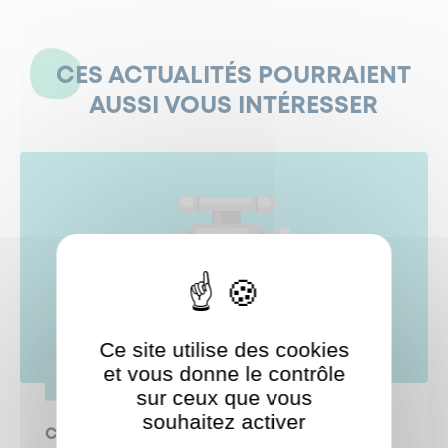
CES ACTUALITÉS POURRAIENT
AUSSI VOUS INTÉRESSER
Ce site utilise des cookies
et vous donne le contrôle
VIE PRATIQUE
sur ceux que vous
souhaitez activer
ShareThis est désactivé.
Coupure d'eau en cours
Autoriser