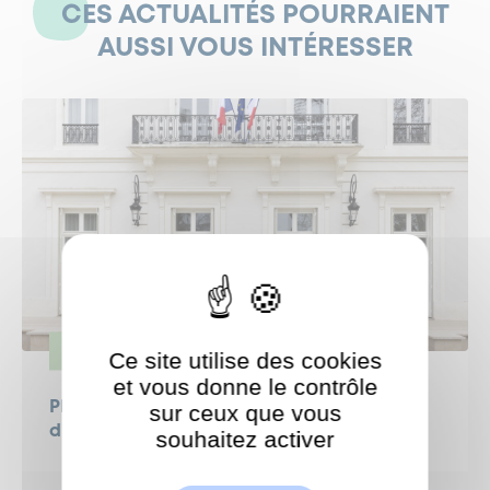
CES ACTUALITÉS POURRAIENT
AUSSI VOUS INTÉRESSER
VIE POLITIQUE
Ce site utilise des cookies
et vous donne le contrôle
Plongez au cœur du Conseil municipal
sur ceux que vous
d’installation
souhaitez activer
ShareThis est désactivé.
Autoriser