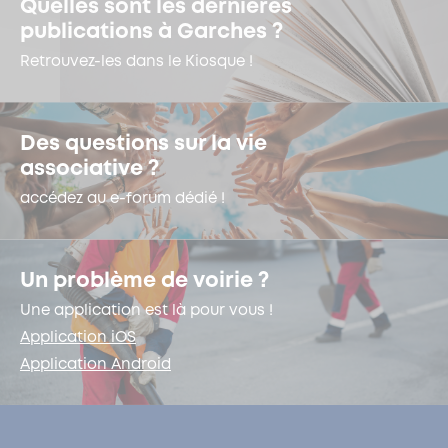
Quelles sont les dernières
publications à Garches ?
Retrouvez-les dans le Kiosque !
Des questions sur la vie
associative ?
accédez au e-forum dédié !
Un problème de voirie ?
Une application est là pour vous !
Application iOS
Application Android