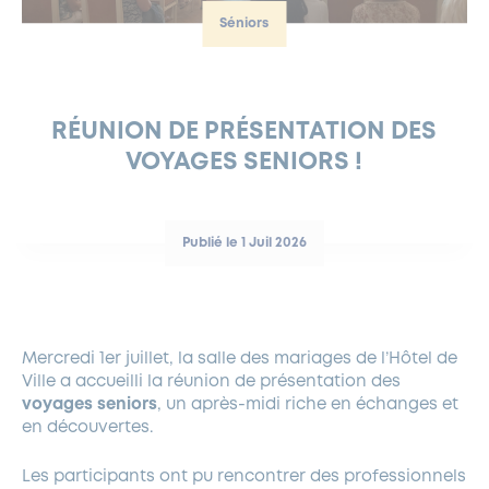
Séniors
FERMETURES EXCEPTIONNELLES
HABITAT
LA MAISON D’AGLAÉ
INFORMATIONS PRATIQUES
VIE ÉCONOMIQUE
ESPACE COMMERÇANTS
LE BUDGET
BUDGET PARTICIPATIF
PARTENAIRES SOCIAUX
ANNÉE ANDRÉ MALRAUX À GARCHES 2026-2027
FONDS CULTUREL DE L’ERMITAGE
CULTE
ENVIRONNEMENT ET BIODIVERSITÉ
PLAN GRAND FROID
COMMUNICATIONS ADMINISTRATIVES
GÉRER MES DÉCHETS
LES AIDES
MIEUX CONSOMMER
VOTRE MAIRIE
PARTENAIRES INSTITUTIONNELS
ANCIENS COMBATTANTS ET MÉMOIRE
DÉVELOPPEMENT DURABLE
RÉUNION DE PRÉSENTATION DES
VOYAGES SENIORS !
PANNEAUX D’AFFICHAGE LIBRE
EAU POTABLE ET ASSAINISSEMENT
INFORMATIONS PRATIQUES
SUBVENTIONS
GRÖBENZELL
ÉCONOMIES D’ÉNERGIE
DÉCLARATION DE CATASTROPHE NATURELLE
LE BEGM THÉTIS
Publié le 1 Juil 2026
UNE NAISSANCE, UN ARBRE
NOUVEAUX ARRIVANTS
PARCS ET SQUARES DE LA VILLE
Mercredi 1er juillet, la salle des mariages de l’Hôtel de
LOCATION DE SALLES
Ville a accueilli la réunion de présentation des
DEMANDE D’ABATTAGE
voyages seniors
, un après-midi riche en échanges et
en découvertes.
GESTION DU PATRIMOINE ARBORÉ
Les participants ont pu rencontrer des professionnels