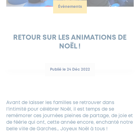
Évènements
FERMETURES EXCEPTIONNELLES
HABITAT
LA MAISON D’AGLAÉ
INFORMATIONS PRATIQUES
VIE ÉCONOMIQUE
ESPACE COMMERÇANTS
LE BUDGET
BUDGET PARTICIPATIF
PARTENAIRES SOCIAUX
ANNÉE ANDRÉ MALRAUX À GARCHES 2026-2027
FONDS CULTUREL DE L’ERMITAGE
CULTE
ENVIRONNEMENT ET BIODIVERSITÉ
PLAN GRAND FROID
COMMUNICATIONS ADMINISTRATIVES
GÉRER MES DÉCHETS
LES AIDES
MIEUX CONSOMMER
VOTRE MAIRIE
PARTENAIRES INSTITUTIONNELS
ANCIENS COMBATTANTS ET MÉMOIRE
DÉVELOPPEMENT DURABLE
RETOUR SUR LES ANIMATIONS DE
NOËL !
PANNEAUX D’AFFICHAGE LIBRE
EAU POTABLE ET ASSAINISSEMENT
INFORMATIONS PRATIQUES
SUBVENTIONS
GRÖBENZELL
ÉCONOMIES D’ÉNERGIE
DÉCLARATION DE CATASTROPHE NATURELLE
LE BEGM THÉTIS
Publié le 24 Déc 2022
UNE NAISSANCE, UN ARBRE
NOUVEAUX ARRIVANTS
PARCS ET SQUARES DE LA VILLE
Avant de laisser les familles se retrouver dans
LOCATION DE SALLES
l’intimité pour célébrer Noël, il est temps de se
DEMANDE D’ABATTAGE
remémorer ces journées pleines de partage, de joie et
de féérie qui ont, cette année encore, enchanté notre
belle ville de Garches… Joyeux Noël à tous !
GESTION DU PATRIMOINE ARBORÉ