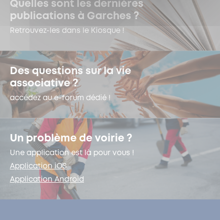
Quelles sont les dernières
publications à Garches ?
Retrouvez-les dans le Kiosque !
Des questions sur la vie
associative ?
accédez au e-forum dédié !
Un problème de voirie ?
Une application est là pour vous !
Application iOS
Application Android