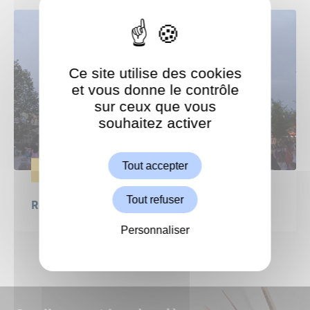
Ce site utilise des cookies
et vous donne le contrôle
sur ceux que vous
souhaitez activer
ShareThis est désactivé.
Autoriser
Tout accepter
ÉVÈNEMENTS
Tout refuser
Retour sur le Grand Bal Populaire !
Personnaliser