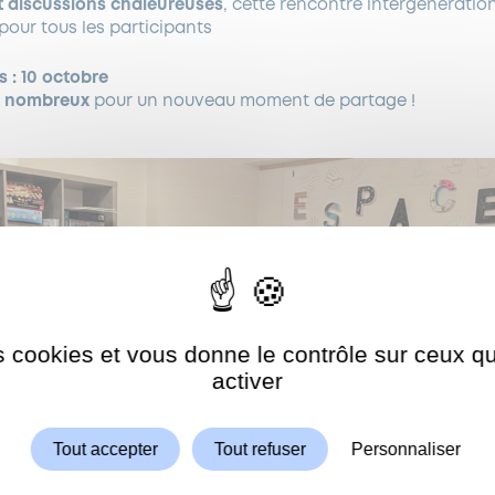
 et discussions chaleureuses
, cette rencontre intergénération
pour tous les participants
 : 10 octobre
s
nombreux
pour un nouveau moment de partage !
es cookies et vous donne le contrôle sur ceux 
Autoriser
ShareThis est désactivé.
activer
Tout accepter
Tout refuser
Personnaliser