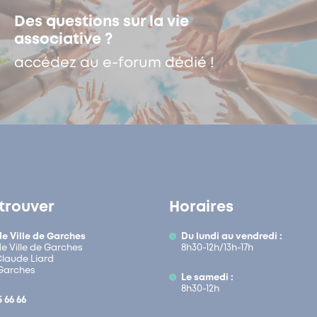
Des questions sur la vie
associative ?
accédez au e-forum dédié !
trouver
Horaires
de Ville de Garches
Du lundi au vendredi :
de Ville de Garches
8h30-12h/13h-17h
 Claude Liard
Garches
Le samedi :
8h30-12h
5 66 66