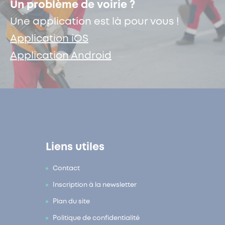
Un problème de voirie ?
Une application est là pour vous !
Application iOS
Application Android
Liens utiles
Contact
Inscription à la newsletter
Plan du site
Politique de confidentialité