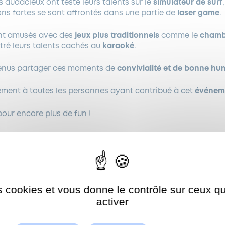
s audacieux ont testé leurs talents sur le
simulateur de surf
ns fortes se sont affrontés dans une partie de
laser game
.
ont amusés avec des
jeux plus traditionnels
comme le
chamb
tré leurs talents cachés au
karaoké
.
venus partager ces moments de
convivialité et de bonne hu
ment à toutes les personnes ayant contribué à cet
événeme
pour encore plus de fun !
es cookies et vous donne le contrôle sur ceux 
Autoriser
ShareThis est désactivé.
activer