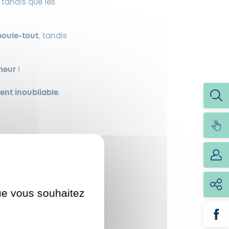
, tandis que les
oule-tout
, tandis
meur
!
nt inoubliable
.
que vous souhaitez