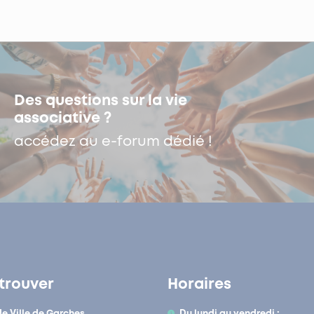
Des questions sur la vie
associative ?
accédez au e-forum dédié !
trouver
Horaires
de Ville de Garches
Du lundi au vendredi :