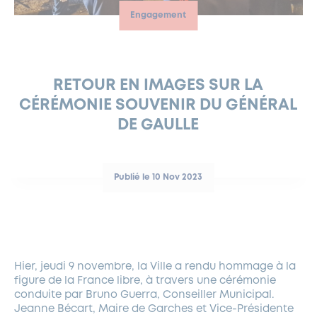
Engagement
FERMETURES EXCEPTIONNELLES
HABITAT
LA MAISON D’AGLAÉ
INFORMATIONS PRATIQUES
VIE ÉCONOMIQUE
ESPACE COMMERÇANTS
LE BUDGET
BUDGET PARTICIPATIF
PARTENAIRES SOCIAUX
ANNÉE ANDRÉ MALRAUX À GARCHES 2026-2027
FONDS CULTUREL DE L’ERMITAGE
CULTE
ENVIRONNEMENT ET BIODIVERSITÉ
PLAN GRAND FROID
COMMUNICATIONS ADMINISTRATIVES
GÉRER MES DÉCHETS
LES AIDES
MIEUX CONSOMMER
VOTRE MAIRIE
PARTENAIRES INSTITUTIONNELS
ANCIENS COMBATTANTS ET MÉMOIRE
DÉVELOPPEMENT DURABLE
RETOUR EN IMAGES SUR LA
CÉRÉMONIE SOUVENIR DU GÉNÉRAL
PANNEAUX D’AFFICHAGE LIBRE
EAU POTABLE ET ASSAINISSEMENT
INFORMATIONS PRATIQUES
SUBVENTIONS
GRÖBENZELL
DE GAULLE
ÉCONOMIES D’ÉNERGIE
DÉCLARATION DE CATASTROPHE NATURELLE
LE BEGM THÉTIS
UNE NAISSANCE, UN ARBRE
Publié le 10 Nov 2023
NOUVEAUX ARRIVANTS
PARCS ET SQUARES DE LA VILLE
LOCATION DE SALLES
DEMANDE D’ABATTAGE
Hier, jeudi 9 novembre, la Ville a rendu hommage à la
figure de la France libre, à travers une cérémonie
conduite par Bruno Guerra, Conseiller Municipal.
GESTION DU PATRIMOINE ARBORÉ
Jeanne Bécart, Maire de Garches et Vice-Présidente