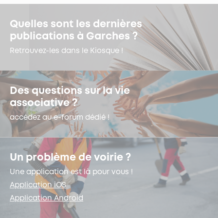
Quelles sont les dernières
publications à Garches ?
Retrouvez-les dans le Kiosque !
Des questions sur la vie
associative ?
accédez au e-forum dédié !
Un problème de voirie ?
Une application est là pour vous !
Application iOS
Application Android