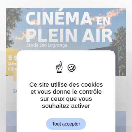
ÉVÈNEMENTS
Ce site utilise des cookies
et vous donne le contrôle
Le Grand Weekend : Ciné en plein air !
sur ceux que vous
souhaitez activer
ShareThis est désactivé.
Autoriser
Tout accepter