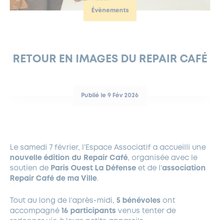
Évènements
FERMETURES EXCEPTIONNELLES
HABITAT
LA MAISON D’AGLAÉ
INFORMATIONS PRATIQUES
VIE ÉCONOMIQUE
ESPACE COMMERÇANTS
LE BUDGET
BUDGET PARTICIPATIF
PARTENAIRES SOCIAUX
ANNÉE ANDRÉ MALRAUX À GARCHES 2026-2027
FONDS CULTUREL DE L’ERMITAGE
CULTE
ENVIRONNEMENT ET BIODIVERSITÉ
PLAN GRAND FROID
COMMUNICATIONS ADMINISTRATIVES
GÉRER MES DÉCHETS
LES AIDES
MIEUX CONSOMMER
VOTRE MAIRIE
PARTENAIRES INSTITUTIONNELS
ANCIENS COMBATTANTS ET MÉMOIRE
DÉVELOPPEMENT DURABLE
RETOUR EN IMAGES DU REPAIR CAFÉ
PANNEAUX D’AFFICHAGE LIBRE
EAU POTABLE ET ASSAINISSEMENT
INFORMATIONS PRATIQUES
SUBVENTIONS
GRÖBENZELL
ÉCONOMIES D’ÉNERGIE
Publié le 9 Fév 2026
DÉCLARATION DE CATASTROPHE NATURELLE
LE BEGM THÉTIS
UNE NAISSANCE, UN ARBRE
NOUVEAUX ARRIVANTS
PARCS ET SQUARES DE LA VILLE
Le samedi 7 février, l’Espace Associatif a accueilli une
nouvelle édition du Repair Café
, organisée avec le
LOCATION DE SALLES
soutien de
Paris Ouest La Défense
et de l’
association
DEMANDE D’ABATTAGE
Repair Café de ma Ville
.
Tout au long de l’après-midi,
5 bénévoles
ont
GESTION DU PATRIMOINE ARBORÉ
accompagné
16 participants
venus tenter de