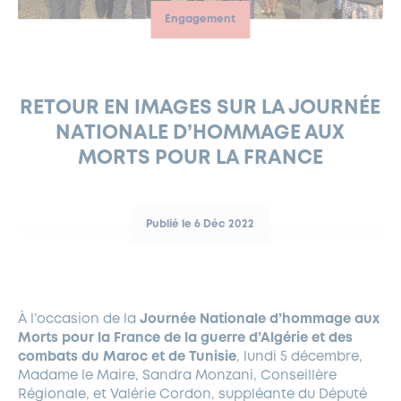
Engagement
FERMETURES EXCEPTIONNELLES
HABITAT
LA MAISON D’AGLAÉ
INFORMATIONS PRATIQUES
VIE ÉCONOMIQUE
ESPACE COMMERÇANTS
LE BUDGET
BUDGET PARTICIPATIF
PARTENAIRES SOCIAUX
ANNÉE ANDRÉ MALRAUX À GARCHES 2026-2027
FONDS CULTUREL DE L’ERMITAGE
CULTE
ENVIRONNEMENT ET BIODIVERSITÉ
PLAN GRAND FROID
COMMUNICATIONS ADMINISTRATIVES
GÉRER MES DÉCHETS
LES AIDES
MIEUX CONSOMMER
VOTRE MAIRIE
PARTENAIRES INSTITUTIONNELS
ANCIENS COMBATTANTS ET MÉMOIRE
DÉVELOPPEMENT DURABLE
RETOUR EN IMAGES SUR LA JOURNÉE
NATIONALE D’HOMMAGE AUX
PANNEAUX D’AFFICHAGE LIBRE
EAU POTABLE ET ASSAINISSEMENT
INFORMATIONS PRATIQUES
SUBVENTIONS
GRÖBENZELL
MORTS POUR LA FRANCE
ÉCONOMIES D’ÉNERGIE
DÉCLARATION DE CATASTROPHE NATURELLE
LE BEGM THÉTIS
UNE NAISSANCE, UN ARBRE
Publié le 6 Déc 2022
NOUVEAUX ARRIVANTS
PARCS ET SQUARES DE LA VILLE
LOCATION DE SALLES
À l’occasion de la
Journée Nationale d’hommage aux
DEMANDE D’ABATTAGE
Morts pour la France de la guerre d’Algérie et des
combats du Maroc et de Tunisie
, lundi 5 décembre,
GESTION DU PATRIMOINE ARBORÉ
Madame le Maire, Sandra Monzani, Conseillère
Régionale, et Valérie Cordon, suppléante du Député