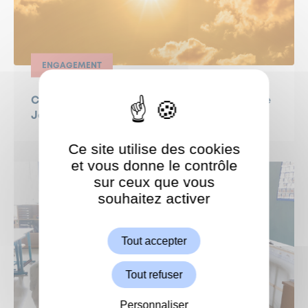
ENGAGEMENT
CANICULE - semaine du 22 juin : la lettre de
Jeanne Bécart, Maire de Garches
Ce site utilise des cookies
et vous donne le contrôle
sur ceux que vous
souhaitez activer
ShareThis est désactivé.
Autoriser
Tout accepter
Tout refuser
Personnaliser