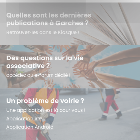
Quelles sont les dernières
publications à Garches ?
Retrouvez-les dans le Kiosque !
Des questions sur la vie
associative ?
accédez au e-forum dédié !
Un problème de voirie ?
Une application est là pour vous !
Application iOS
Application Android