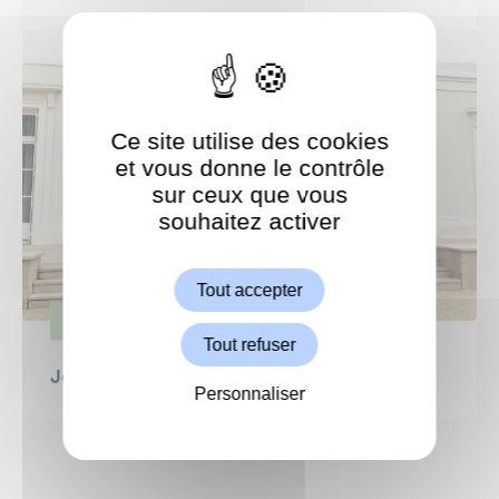
Ce site utilise des cookies
et vous donne le contrôle
sur ceux que vous
souhaitez activer
ShareThis est désactivé.
Autoriser
Tout accepter
VIE POLITIQUE
Tout refuser
Jeanne Bécart, réélue Maire de Garches
Personnaliser