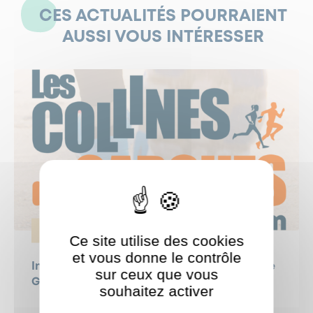
CES ACTUALITÉS POURRAIENT
AUSSI VOUS INTÉRESSER
SPORT
Ce site utilise des cookies
et vous donne le contrôle
Inscrivez-vous à la course « Les Collines de
sur ceux que vous
Garches » !
souhaitez activer
ShareThis est désactivé.
Autoriser