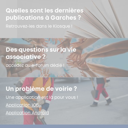
Quelles sont les dernières
publications à Garches ?
Retrouvez-les dans le Kiosque !
Des questions sur la vie
associative ?
accédez au e-forum dédié !
Un problème de voirie ?
Une application est là pour vous !
Application iOS
Application Android