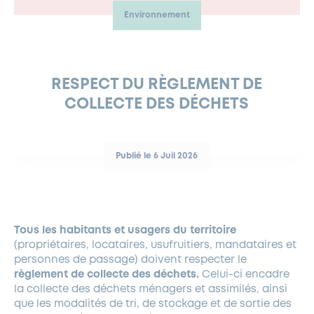
Environnement
FERMETURES EXCEPTIONNELLES
HABITAT
LA MAISON D’AGLAÉ
INFORMATIONS PRATIQUES
VIE ÉCONOMIQUE
ESPACE COMMERÇANTS
LE BUDGET
BUDGET PARTICIPATIF
PARTENAIRES SOCIAUX
ANNÉE ANDRÉ MALRAUX À GARCHES 2026-2027
FONDS CULTUREL DE L’ERMITAGE
CULTE
ENVIRONNEMENT ET BIODIVERSITÉ
PLAN GRAND FROID
COMMUNICATIONS ADMINISTRATIVES
GÉRER MES DÉCHETS
LES AIDES
MIEUX CONSOMMER
VOTRE MAIRIE
PARTENAIRES INSTITUTIONNELS
ANCIENS COMBATTANTS ET MÉMOIRE
DÉVELOPPEMENT DURABLE
RESPECT DU RÈGLEMENT DE
COLLECTE DES DÉCHETS
PANNEAUX D’AFFICHAGE LIBRE
EAU POTABLE ET ASSAINISSEMENT
INFORMATIONS PRATIQUES
SUBVENTIONS
GRÖBENZELL
ÉCONOMIES D’ÉNERGIE
DÉCLARATION DE CATASTROPHE NATURELLE
LE BEGM THÉTIS
Publié le 6 Juil 2026
UNE NAISSANCE, UN ARBRE
NOUVEAUX ARRIVANTS
PARCS ET SQUARES DE LA VILLE
Tous les habitants et usagers du territoire
LOCATION DE SALLES
(propriétaires, locataires, usufruitiers, mandataires et
DEMANDE D’ABATTAGE
personnes de passage) doivent respecter le
règlement de collecte des déchets.
Celui-ci encadre
la collecte des déchets ménagers et assimilés, ainsi
GESTION DU PATRIMOINE ARBORÉ
que les modalités de tri, de stockage et de sortie des