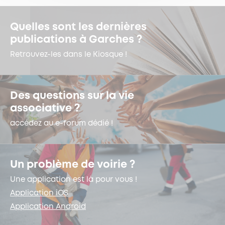
Quelles sont les dernières
publications à Garches ?
Retrouvez-les dans le Kiosque !
Des questions sur la vie
associative ?
accédez au e-forum dédié !
Un problème de voirie ?
Une application est là pour vous !
Application iOS
Application Android