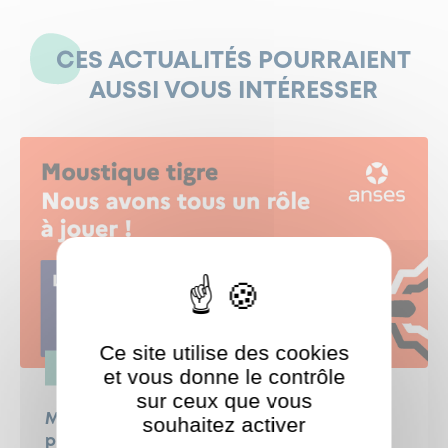
CES ACTUALITÉS POURRAIENT
AUSSI VOUS INTÉRESSER
Ce site utilise des cookies
ENVIRONNEMENT
et vous donne le contrôle
sur ceux que vous
Moustique Tigre : Agissons pour limiter sa
souhaitez activer
ShareThis est désactivé.
prolifération !
Autoriser