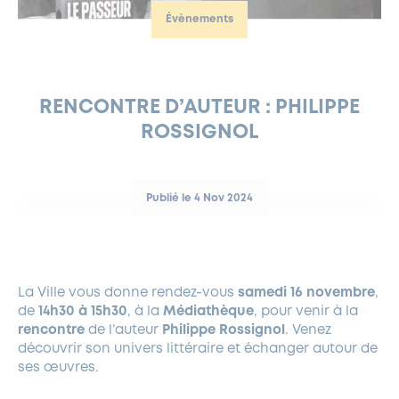
Évènements
FERMETURES EXCEPTIONNELLES
HABITAT
LA MAISON D’AGLAÉ
INFORMATIONS PRATIQUES
VIE ÉCONOMIQUE
ESPACE COMMERÇANTS
LE BUDGET
BUDGET PARTICIPATIF
PARTENAIRES SOCIAUX
ANNÉE ANDRÉ MALRAUX À GARCHES 2026-2027
FONDS CULTUREL DE L’ERMITAGE
CULTE
ENVIRONNEMENT ET BIODIVERSITÉ
PLAN GRAND FROID
COMMUNICATIONS ADMINISTRATIVES
GÉRER MES DÉCHETS
LES AIDES
MIEUX CONSOMMER
VOTRE MAIRIE
PARTENAIRES INSTITUTIONNELS
ANCIENS COMBATTANTS ET MÉMOIRE
DÉVELOPPEMENT DURABLE
RENCONTRE D’AUTEUR : PHILIPPE
ROSSIGNOL
PANNEAUX D’AFFICHAGE LIBRE
EAU POTABLE ET ASSAINISSEMENT
INFORMATIONS PRATIQUES
SUBVENTIONS
GRÖBENZELL
ÉCONOMIES D’ÉNERGIE
DÉCLARATION DE CATASTROPHE NATURELLE
LE BEGM THÉTIS
Publié le 4 Nov 2024
UNE NAISSANCE, UN ARBRE
NOUVEAUX ARRIVANTS
PARCS ET SQUARES DE LA VILLE
La Ville vous donne rendez-vous
samedi 16 novembre
,
LOCATION DE SALLES
de
14h30 à 15h30
, à la
Médiathèque
, pour venir à la
DEMANDE D’ABATTAGE
rencontre
de l’auteur
Philippe Rossignol
. Venez
découvrir son univers littéraire et échanger autour de
ses œuvres.
GESTION DU PATRIMOINE ARBORÉ