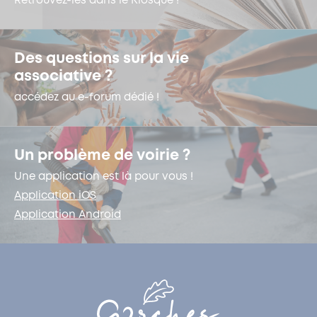
Retrouvez-les dans le Kiosque !
Des questions sur la vie
associative ?
accédez au e-forum dédié !
Un problème de voirie ?
Une application est là pour vous !
Application iOS
Application Android