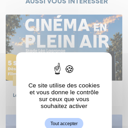
AUSSI VOUS INTÉRESSER
ÉVÈNEMENTS
Ce site utilise des cookies
et vous donne le contrôle
Le Grand Weekend : Ciné en plein air !
sur ceux que vous
souhaitez activer
ShareThis est désactivé.
Autoriser
Tout accepter