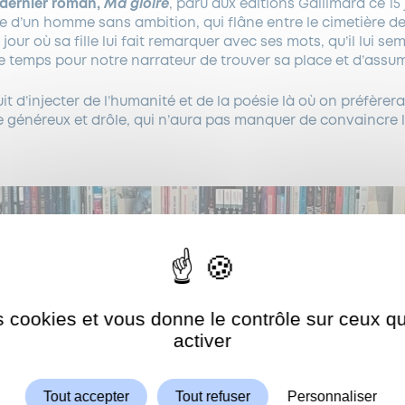
dernier roman,
Ma gloire
, paru aux éditions Gallimard ce 15 
re d’un homme sans ambition, qui flâne entre le cimetière 
jour où sa fille lui fait remarquer avec ses mots, qu’il lui sem
ore temps pour notre narrateur de trouver sa place et d’assu
it d’injecter de l’humanité et de la poésie là où on préfèrera
 généreux et drôle, qui n’aura pas manquer de convaincre l
es cookies et vous donne le contrôle sur ceux 
Autoriser
ShareThis est désactivé.
activer
Tout accepter
Tout refuser
Personnaliser