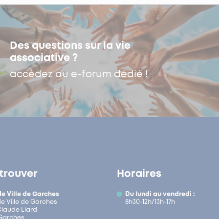
Des questions sur la vie
associative ?
accédez au e-forum dédié !
trouver
Horaires
de Ville de Garches
Du lundi au vendredi :
de Ville de Garches
8h30-12h/13h-17h
 Claude Liard
Garches