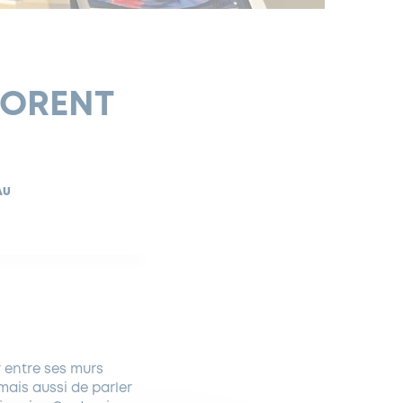
LORENT
AU
r entre ses murs
 mais aussi de parler