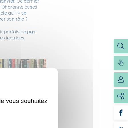
janvier. Ce dernier
de Charonne et ses
ble qu’il « se
mer son rôle ?
it parfois ne pas
es lectrices
que vous souhaitez