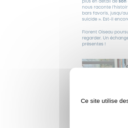
plus en détail de
son 
nous raconte l’histoi
bars favoris, jusqu’au 
suicide ». Est-il enc
Florent Oiseau poursu
regarder. Un échange
présentes !
Ce site utilise d