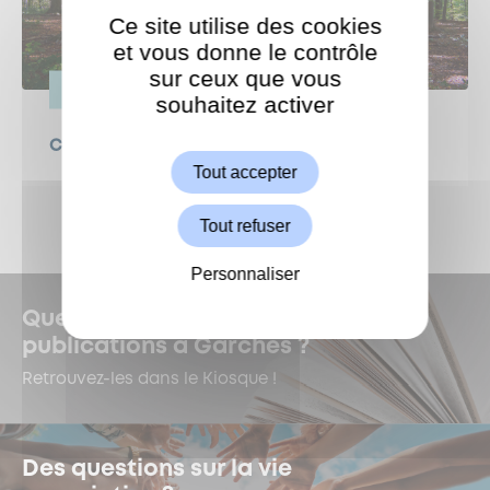
Ce site utilise des cookies
et vous donne le contrôle
sur ceux que vous
VIE PRATIQUE
souhaitez activer
ShareThis est désactivé.
Autoriser
Canicule : protégeons nos forêts !
Tout accepter
Tout refuser
Personnaliser
Quelles sont les dernières
publications à Garches ?
Retrouvez-les dans le Kiosque !
Des questions sur la vie