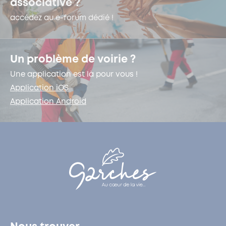
associative ?
accédez au e-forum dédié !
Un problème de voirie ?
Une application est là pour vous !
Application iOS
Application Android