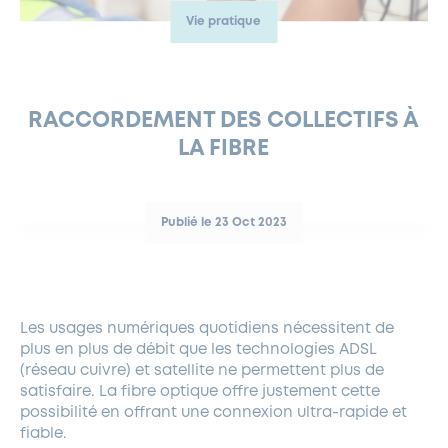
Vie pratique
FERMETURES EXCEPTIONNELLES
HABITAT
LA MAISON D’AGLAÉ
INFORMATIONS PRATIQUES
VIE ÉCONOMIQUE
ESPACE COMMERÇANTS
LE BUDGET
BUDGET PARTICIPATIF
PARTENAIRES SOCIAUX
ANNÉE ANDRÉ MALRAUX À GARCHES 2026-2027
FONDS CULTUREL DE L’ERMITAGE
CULTE
ENVIRONNEMENT ET BIODIVERSITÉ
PLAN GRAND FROID
COMMUNICATIONS ADMINISTRATIVES
GÉRER MES DÉCHETS
LES AIDES
MIEUX CONSOMMER
VOTRE MAIRIE
PARTENAIRES INSTITUTIONNELS
ANCIENS COMBATTANTS ET MÉMOIRE
DÉVELOPPEMENT DURABLE
RACCORDEMENT DES COLLECTIFS À
LA FIBRE
PANNEAUX D’AFFICHAGE LIBRE
EAU POTABLE ET ASSAINISSEMENT
INFORMATIONS PRATIQUES
SUBVENTIONS
GRÖBENZELL
ÉCONOMIES D’ÉNERGIE
DÉCLARATION DE CATASTROPHE NATURELLE
LE BEGM THÉTIS
Publié le 23 Oct 2023
UNE NAISSANCE, UN ARBRE
NOUVEAUX ARRIVANTS
PARCS ET SQUARES DE LA VILLE
Les usages numériques quotidiens nécessitent de
LOCATION DE SALLES
plus en plus de débit que les technologies ADSL
DEMANDE D’ABATTAGE
(réseau cuivre) et satellite ne permettent plus de
satisfaire. La fibre optique offre justement cette
possibilité en offrant une connexion ultra-rapide et
GESTION DU PATRIMOINE ARBORÉ
fiable.