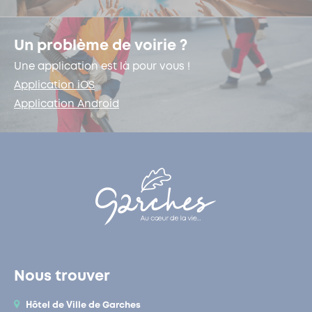
Un problème de voirie ?
Une application est là pour vous !
Application iOS
Application Android
Nous trouver
Hôtel de Ville de Garches