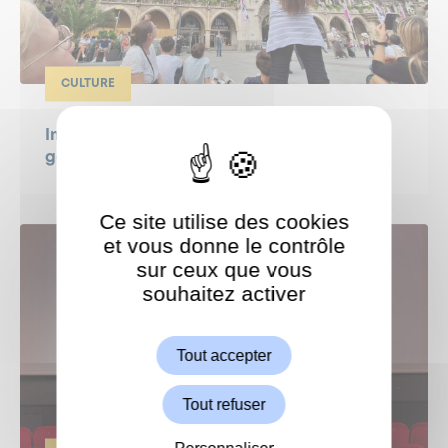
CULTURE
Immersion en Bavière pour nos jeunes
garchois
Ce site utilise des cookies
et vous donne le contrôle
sur ceux que vous
souhaitez activer
ShareThis est désactivé.
Autoriser
Tout accepter
Tout refuser