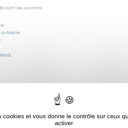
s sont les suivants :
re
la Mairie
d
Debat
mins
es cookies et vous donne le contrôle sur ceux 
Jaune
Autoriser
ShareThis est désactivé.
activer