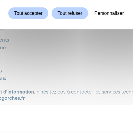
Tout accepter
Tout refuser
Personnaliser
eil
ents
rie
s
aux
 d’information
, n’hésitez pas à contacter les services techn
@garches.fr