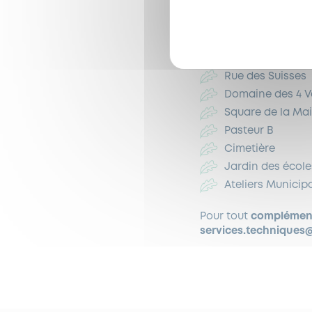
Ramon
Côte Saint-Louis
Parking Simone V
Crèche Les Pins
Rue des Suisses
Domaine des 4 V
Square de la Mai
Pasteur B
Cimetière
Jardin des école
Ateliers Municip
Pour tout
complément
services.techniques