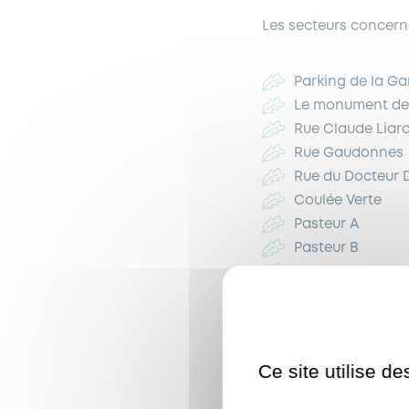
Les secteurs concerné
Parking de la Ga
Le monument de 
Rue Claude Liar
Rue Gaudonnes
Rue du Docteur 
Coulée Verte
Pasteur A
Pasteur B
Square Pasteur
Sente des 4 che
Rue de Marnes
Rue Civiale
Ce site utilise d
Rue de la Porte 
Grande Rue