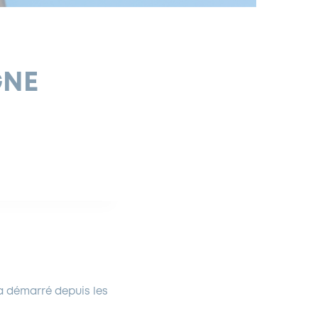
GNE
E
a démarré depuis les