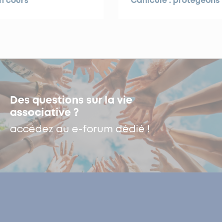
n cours
Canicule : protégeons 
Des questions sur la vie
associative ?
accédez au e-forum dédié !