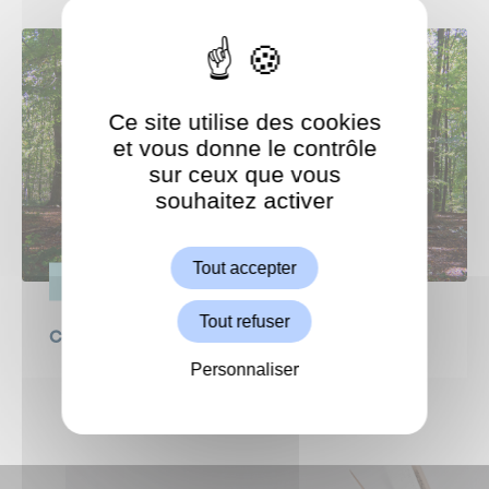
Ce site utilise des cookies
et vous donne le contrôle
sur ceux que vous
souhaitez activer
ShareThis est désactivé.
Autoriser
Tout accepter
VIE PRATIQUE
Tout refuser
Canicule : protégeons nos forêts !
Personnaliser