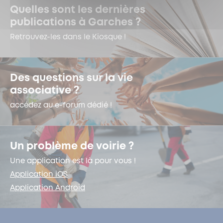
Quelles sont les dernières
publications à Garches ?
Retrouvez-les dans le Kiosque !
Des questions sur la vie
associative ?
accédez au e-forum dédié !
Un problème de voirie ?
Une application est là pour vous !
Application iOS
Application Android