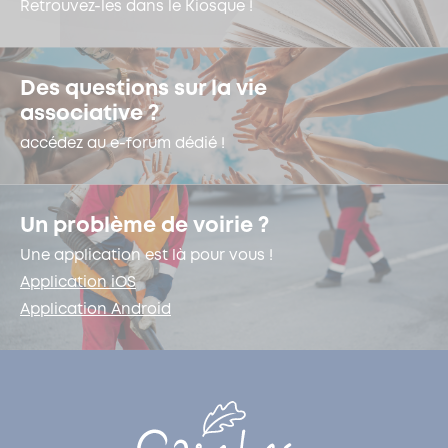
Retrouvez-les dans le Kiosque !
Des questions sur la vie
associative ?
accédez au e-forum dédié !
Un problème de voirie ?
Une application est là pour vous !
Application iOS
Application Android