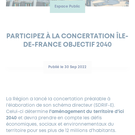
Espace Public
FERMETURES EXCEPTIONNELLES
HABITAT
LA MAISON D’AGLAÉ
INFORMATIONS PRATIQUES
VIE ÉCONOMIQUE
ESPACE COMMERÇANTS
LE BUDGET
BUDGET PARTICIPATIF
PARTENAIRES SOCIAUX
ANNÉE ANDRÉ MALRAUX À GARCHES 2026-2027
FONDS CULTUREL DE L’ERMITAGE
CULTE
ENVIRONNEMENT ET BIODIVERSITÉ
PLAN GRAND FROID
COMMUNICATIONS ADMINISTRATIVES
GÉRER MES DÉCHETS
LES AIDES
MIEUX CONSOMMER
VOTRE MAIRIE
PARTENAIRES INSTITUTIONNELS
ANCIENS COMBATTANTS ET MÉMOIRE
DÉVELOPPEMENT DURABLE
PARTICIPEZ À LA CONCERTATION ÎLE-
DE-FRANCE OBJECTIF 2040
PANNEAUX D’AFFICHAGE LIBRE
EAU POTABLE ET ASSAINISSEMENT
INFORMATIONS PRATIQUES
SUBVENTIONS
GRÖBENZELL
ÉCONOMIES D’ÉNERGIE
DÉCLARATION DE CATASTROPHE NATURELLE
LE BEGM THÉTIS
Publié le 30 Sep 2022
UNE NAISSANCE, UN ARBRE
NOUVEAUX ARRIVANTS
PARCS ET SQUARES DE LA VILLE
La Région a lancé la concertation préalable à
LOCATION DE SALLES
l’élaboration de son schéma directeur (SDRIF-E).
DEMANDE D’ABATTAGE
Celui-ci détermine
l’aménagement du territoire d’ici
2040
et devra prendre en compte les défis
économiques, sociaux et environnementaux du
GESTION DU PATRIMOINE ARBORÉ
territoire pour ses plus de 12 millions d’habitants.