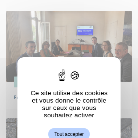
ESPACE PUBLIC
Ce site utilise des cookies
Fermeture de l’A13
et vous donne le contrôle
sur ceux que vous
souhaitez activer
ShareThis est désactivé.
Autoriser
Tout accepter