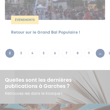
ÉVÈNEMENTS
Retour sur le Grand Bal Populaire !
2
3
4
5
6
7
8
9
…
Quelles sont les dernières
publications à Garches ?
Retrouvez-les dans le Kiosque !