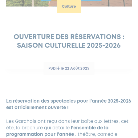
Culture
FERMETURES EXCEPTIONNELLES
HABITAT
LA MAISON D’AGLAÉ
INFORMATIONS PRATIQUES
VIE ÉCONOMIQUE
ESPACE COMMERÇANTS
LE BUDGET
BUDGET PARTICIPATIF
PARTENAIRES SOCIAUX
ANNÉE ANDRÉ MALRAUX À GARCHES 2026-2027
FONDS CULTUREL DE L’ERMITAGE
CULTE
ENVIRONNEMENT ET BIODIVERSITÉ
PLAN GRAND FROID
COMMUNICATIONS ADMINISTRATIVES
GÉRER MES DÉCHETS
LES AIDES
MIEUX CONSOMMER
VOTRE MAIRIE
PARTENAIRES INSTITUTIONNELS
ANCIENS COMBATTANTS ET MÉMOIRE
DÉVELOPPEMENT DURABLE
OUVERTURE DES RÉSERVATIONS :
SAISON CULTURELLE 2025-2026
PANNEAUX D’AFFICHAGE LIBRE
EAU POTABLE ET ASSAINISSEMENT
INFORMATIONS PRATIQUES
SUBVENTIONS
GRÖBENZELL
ÉCONOMIES D’ÉNERGIE
DÉCLARATION DE CATASTROPHE NATURELLE
LE BEGM THÉTIS
Publié le 22 Août 2025
UNE NAISSANCE, UN ARBRE
NOUVEAUX ARRIVANTS
PARCS ET SQUARES DE LA VILLE
La réservation des spectacles pour l’année 2025-2026
LOCATION DE SALLES
est officiellement ouverte !
DEMANDE D’ABATTAGE
Les Garchois ont reçu dans leur boîte aux lettres, cet
été, la brochure qui détaille
l’ensemble de la
GESTION DU PATRIMOINE ARBORÉ
programmation pour l’année
: théâtre, comédie,