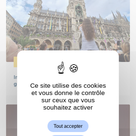
CULTURE
Immersion en Bavière pour nos jeunes
Ce site utilise des cookies
garchois
et vous donne le contrôle
sur ceux que vous
souhaitez activer
ShareThis est désactivé.
Autoriser
Tout accepter