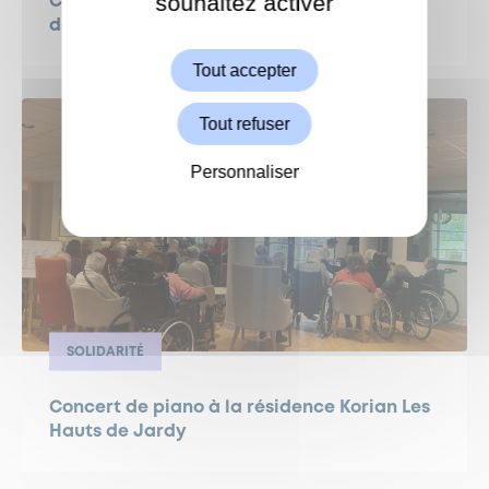
souhaitez activer
Centre Communal d’Action Sociale (CCAS)
ShareThis est désactivé.
de Garches
Autoriser
Tout accepter
Tout refuser
Personnaliser
SOLIDARITÉ
Concert de piano à la résidence Korian Les
Hauts de Jardy