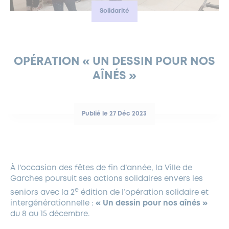
Solidarité
FERMETURES EXCEPTIONNELLES
HABITAT
LA MAISON D’AGLAÉ
INFORMATIONS PRATIQUES
VIE ÉCONOMIQUE
ESPACE COMMERÇANTS
LE BUDGET
BUDGET PARTICIPATIF
PARTENAIRES SOCIAUX
ANNÉE ANDRÉ MALRAUX À GARCHES 2026-2027
FONDS CULTUREL DE L’ERMITAGE
CULTE
ENVIRONNEMENT ET BIODIVERSITÉ
PLAN GRAND FROID
COMMUNICATIONS ADMINISTRATIVES
GÉRER MES DÉCHETS
LES AIDES
MIEUX CONSOMMER
VOTRE MAIRIE
PARTENAIRES INSTITUTIONNELS
ANCIENS COMBATTANTS ET MÉMOIRE
DÉVELOPPEMENT DURABLE
OPÉRATION « UN DESSIN POUR NOS
AÎNÉS »
PANNEAUX D’AFFICHAGE LIBRE
EAU POTABLE ET ASSAINISSEMENT
INFORMATIONS PRATIQUES
SUBVENTIONS
GRÖBENZELL
ÉCONOMIES D’ÉNERGIE
DÉCLARATION DE CATASTROPHE NATURELLE
LE BEGM THÉTIS
Publié le 27 Déc 2023
UNE NAISSANCE, UN ARBRE
NOUVEAUX ARRIVANTS
PARCS ET SQUARES DE LA VILLE
À l’occasion des fêtes de fin d’année, la Ville de
LOCATION DE SALLES
Garches poursuit ses actions solidaires envers les
DEMANDE D’ABATTAGE
e
seniors avec la 2
édition de l’opération solidaire et
intergénérationnelle :
« Un dessin pour nos aînés »
GESTION DU PATRIMOINE ARBORÉ
du 8 au 15 décembre.