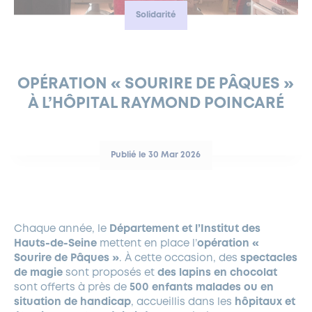
Solidarité
FERMETURES EXCEPTIONNELLES
HABITAT
LA MAISON D’AGLAÉ
INFORMATIONS PRATIQUES
VIE ÉCONOMIQUE
ESPACE COMMERÇANTS
LE BUDGET
BUDGET PARTICIPATIF
PARTENAIRES SOCIAUX
ANNÉE ANDRÉ MALRAUX À GARCHES 2026-2027
FONDS CULTUREL DE L’ERMITAGE
CULTE
ENVIRONNEMENT ET BIODIVERSITÉ
PLAN GRAND FROID
COMMUNICATIONS ADMINISTRATIVES
GÉRER MES DÉCHETS
LES AIDES
MIEUX CONSOMMER
VOTRE MAIRIE
PARTENAIRES INSTITUTIONNELS
ANCIENS COMBATTANTS ET MÉMOIRE
DÉVELOPPEMENT DURABLE
OPÉRATION « SOURIRE DE PÂQUES »
À L’HÔPITAL RAYMOND POINCARÉ
PANNEAUX D’AFFICHAGE LIBRE
EAU POTABLE ET ASSAINISSEMENT
INFORMATIONS PRATIQUES
SUBVENTIONS
GRÖBENZELL
ÉCONOMIES D’ÉNERGIE
DÉCLARATION DE CATASTROPHE NATURELLE
LE BEGM THÉTIS
Publié le 30 Mar 2026
UNE NAISSANCE, UN ARBRE
NOUVEAUX ARRIVANTS
PARCS ET SQUARES DE LA VILLE
Chaque année, le
Département et l’Institut des
LOCATION DE SALLES
Hauts-de-Seine
mettent en place l’
opération «
DEMANDE D’ABATTAGE
Sourire de Pâques »
. À cette occasion, des
spectacles
de magie
sont proposés et
des lapins en chocolat
sont offerts à près de
500 enfants malades ou en
GESTION DU PATRIMOINE ARBORÉ
situation de handicap
, accueillis dans les
hôpitaux et