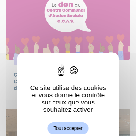
SOLIDARITÉ
Campagne de dons 2026 au profit du
Centre Communal d’Action Sociale (CCAS)
Ce site utilise des cookies
de Garches
et vous donne le contrôle
sur ceux que vous
souhaitez activer
ShareThis est désactivé.
Autoriser
Tout accepter