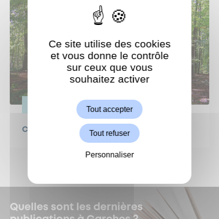
Ce site utilise des cookies
et vous donne le contrôle
sur ceux que vous
souhaitez activer
ShareThis est désactivé.
Autoriser
VIE PRATIQUE
Tout accepter
Canicule : protégeons nos forêts !
Tout refuser
Personnaliser
Quelles sont les dernières