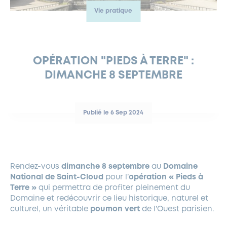
Vie pratique
FERMETURES EXCEPTIONNELLES
HABITAT
LA MAISON D’AGLAÉ
INFORMATIONS PRATIQUES
VIE ÉCONOMIQUE
ESPACE COMMERÇANTS
LE BUDGET
BUDGET PARTICIPATIF
PARTENAIRES SOCIAUX
ANNÉE ANDRÉ MALRAUX À GARCHES 2026-2027
FONDS CULTUREL DE L’ERMITAGE
CULTE
ENVIRONNEMENT ET BIODIVERSITÉ
PLAN GRAND FROID
COMMUNICATIONS ADMINISTRATIVES
GÉRER MES DÉCHETS
LES AIDES
MIEUX CONSOMMER
VOTRE MAIRIE
PARTENAIRES INSTITUTIONNELS
ANCIENS COMBATTANTS ET MÉMOIRE
DÉVELOPPEMENT DURABLE
OPÉRATION "PIEDS À TERRE" :
DIMANCHE 8 SEPTEMBRE
PANNEAUX D’AFFICHAGE LIBRE
EAU POTABLE ET ASSAINISSEMENT
INFORMATIONS PRATIQUES
SUBVENTIONS
GRÖBENZELL
ÉCONOMIES D’ÉNERGIE
DÉCLARATION DE CATASTROPHE NATURELLE
LE BEGM THÉTIS
Publié le 6 Sep 2024
UNE NAISSANCE, UN ARBRE
NOUVEAUX ARRIVANTS
PARCS ET SQUARES DE LA VILLE
Rendez-vous
dimanche 8 septembre
au
Domaine
LOCATION DE SALLES
National de Saint-Cloud
pour l’
opération « Pieds à
DEMANDE D’ABATTAGE
Terre »
qui permettra de profiter pleinement du
Domaine et redécouvrir ce lieu historique, naturel et
culturel, un véritable
poumon vert
de l’Ouest parisien.
GESTION DU PATRIMOINE ARBORÉ