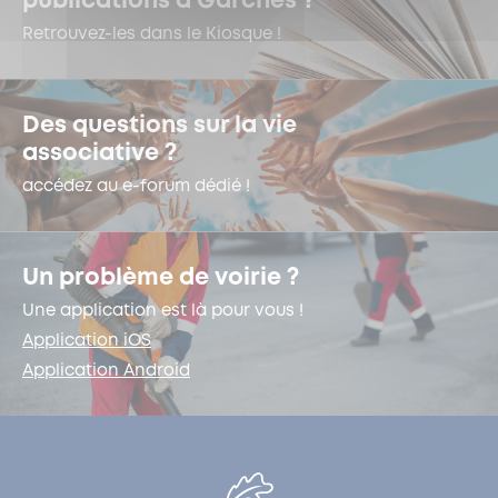
publications à Garches ?
Retrouvez-les dans le Kiosque !
Des questions sur la vie
associative ?
accédez au e-forum dédié !
Un problème de voirie ?
Une application est là pour vous !
Application iOS
Application Android