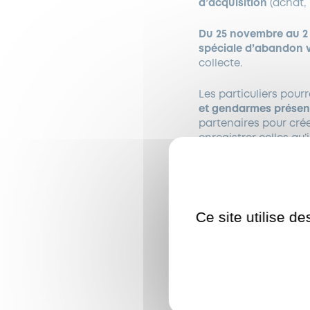
d’acquisition
(achat,
Du 25 novembre au 
spéciale d’abandon 
collecte.
Les particuliers pour
et gendarmes présen
partenaires pour crée
enregistrer celles qu’
Ce site utilise d
Important :
les p
inédite, simple e