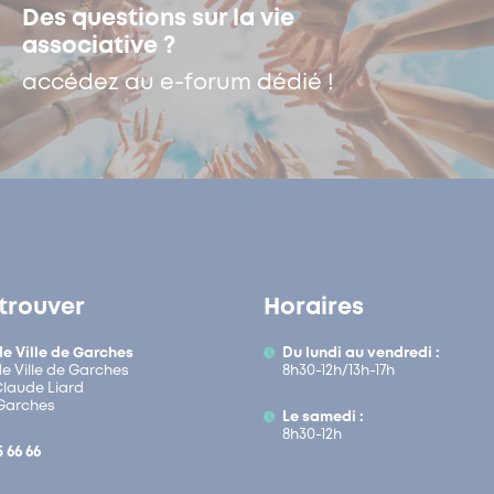
Des questions sur la vie
associative ?
accédez au e-forum dédié !
trouver
Horaires
de Ville de Garches
Du lundi au vendredi :
de Ville de Garches
8h30-12h/13h-17h
 Claude Liard
Garches
Le samedi :
8h30-12h
5 66 66