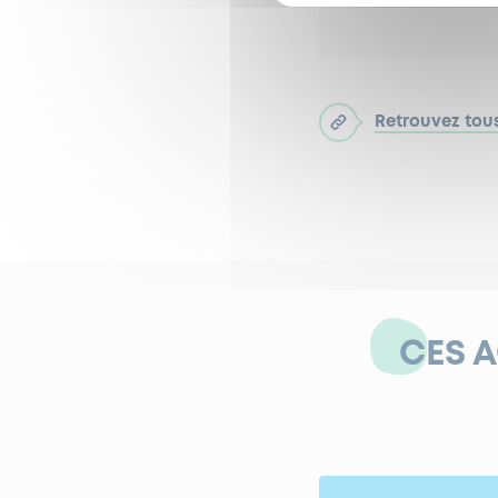
fonde
Retrouvez tous
CES 