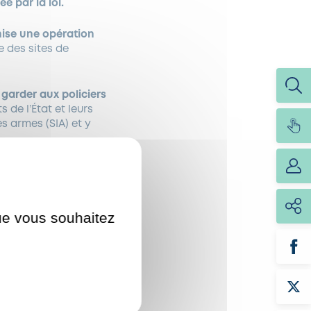
e par la loi.
ise une opération
re des sites de
 garder aux policiers
de l’État et leurs
s armes (SIA) et y
que vous souhaitez
e cette opération,
inistrative
sur le