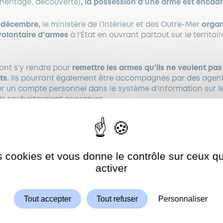
 héritage, découverte)
, la possession d’une arme est encadré
2 décembre,
le ministère de l’Intérieur et des Outre-Mer
organ
volontaire d’armes
à l’État en ouvrant partout sur le territoi
ront s’y rendre pour
remettre les armes qu’ils ne veulent pas
ts
. Ils pourront également être accompagnés par des agents 
r un compte personnel dans le système d’information sur le
ils souhaiteraient conserver.
es cookies et vous donne le contrôle sur ceux 
Autoriser
ShareThis est désactivé.
activer
Tout accepter
Tout refuser
Personnaliser
articuliers qui effectueront l’une ou l’autre démarche lors d
t gratuite,
n’encourront aucune poursuite judiciaire ou adm