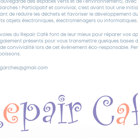
sauvegarde des espaces verts et de l’environnement), avec le
arches ! Participatif et convivial, c’est avant tout une initi
ant de réduire les déchets et favoriser le développement d
its objets électroniques, électroménagers ou informatiques.
voles du Repair Café font de leur mieux pour réparer vos a
 également présents pour vous transmettre quelques bases d
e convivialité lors de cet évènement éco-responsable. Pe
boissons.
.garches@gmail.com