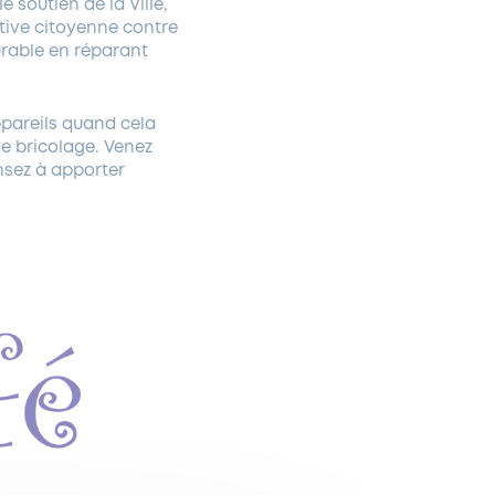
 soutien de la Ville,
ative citoyenne contre
urable en réparant
ppareils quand cela
e bricolage. Venez
nsez à apporter