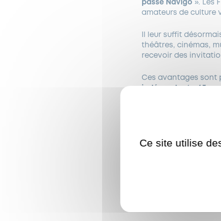
passe Navigo
». Les 
amateurs de culture v
Il leur suffit désorm
théâtres, cinémas, mu
recevoir des invitatio
Ces avantages sont
indépendants, 63 mu
salles de spectacles
(
centres culturels
(Cit
Seine
…). Ils sont
offer
suivants en cours de 
Jour, Easy et Découv
Ce site utilise d
Pour bénéficier des a
Navigo chargé d’un ab