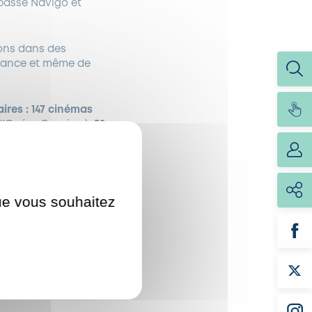
passe Navigo et
ions dans des
-France et même de
ires : 147 cinémas
l’Opéra Garnier…),
52
de Nanterre…),
26
estivals dont Rock en
forfaits Navigo
magine R. Les Navigo
que vous souhaitez
ésentez votre passe
artenaire.