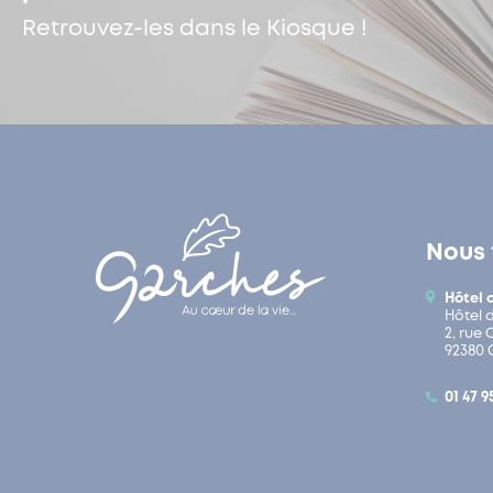
Retrouvez-les dans le Kiosque !
Nous 
Hôtel 
Hôtel 
2, rue
92380 
01 47 9