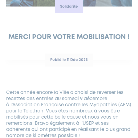
Solidarité
FERMETURES EXCEPTIONNELLES
HABITAT
LA MAISON D’AGLAÉ
INFORMATIONS PRATIQUES
VIE ÉCONOMIQUE
ESPACE COMMERÇANTS
LE BUDGET
BUDGET PARTICIPATIF
PARTENAIRES SOCIAUX
ANNÉE ANDRÉ MALRAUX À GARCHES 2026-2027
FONDS CULTUREL DE L’ERMITAGE
CULTE
ENVIRONNEMENT ET BIODIVERSITÉ
PLAN GRAND FROID
COMMUNICATIONS ADMINISTRATIVES
GÉRER MES DÉCHETS
LES AIDES
MIEUX CONSOMMER
VOTRE MAIRIE
PARTENAIRES INSTITUTIONNELS
ANCIENS COMBATTANTS ET MÉMOIRE
DÉVELOPPEMENT DURABLE
MERCI POUR VOTRE MOBILISATION !
PANNEAUX D’AFFICHAGE LIBRE
EAU POTABLE ET ASSAINISSEMENT
INFORMATIONS PRATIQUES
SUBVENTIONS
GRÖBENZELL
ÉCONOMIES D’ÉNERGIE
Publié le 11 Déc 2023
DÉCLARATION DE CATASTROPHE NATURELLE
LE BEGM THÉTIS
UNE NAISSANCE, UN ARBRE
NOUVEAUX ARRIVANTS
PARCS ET SQUARES DE LA VILLE
Cette année encore la Ville a choisi de reverser les
recettes des entrées du samedi 9 décembre
LOCATION DE SALLES
à l’Association Française contre les Myopathies (AFM)
DEMANDE D’ABATTAGE
pour le Téléthon. Vous êtes nombreux à vous être
mobilisés pour cette belle cause et nous vous en
remercions. Bravo également à l’USEP et ses
GESTION DU PATRIMOINE ARBORÉ
adhérents qui ont participé en réalisant le plus grand
nombre de kilomètres possible !