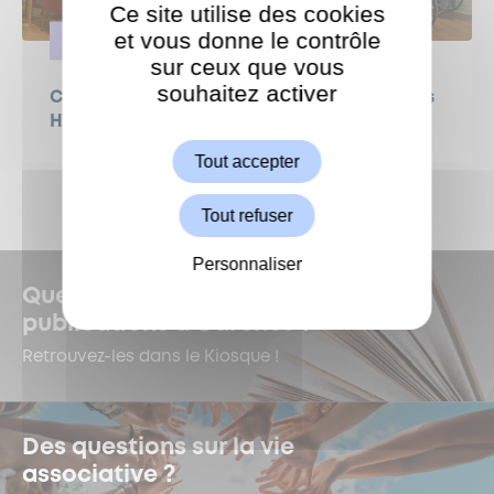
Ce site utilise des cookies
et vous donne le contrôle
SOLIDARITÉ
sur ceux que vous
souhaitez activer
ShareThis est désactivé.
Concert de piano à la résidence Korian Les
Autoriser
Hauts de Jardy
Tout accepter
Tout refuser
Personnaliser
Quelles sont les dernières
publications à Garches ?
Retrouvez-les dans le Kiosque !
Des questions sur la vie
associative ?