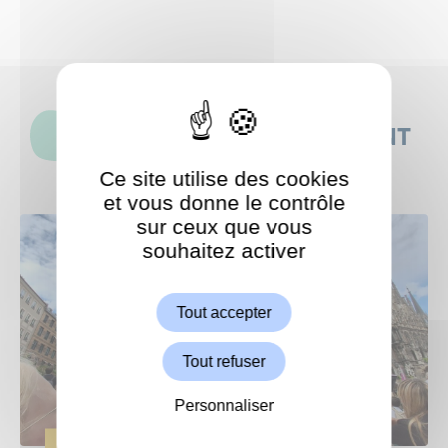
CES ACTUALITÉS POURRAIENT
AUSSI VOUS INTÉRESSER
Ce site utilise des cookies
et vous donne le contrôle
sur ceux que vous
souhaitez activer
ShareThis est désactivé.
Autoriser
Tout accepter
Tout refuser
Personnaliser
CULTURE