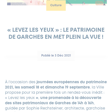
Culture
FERMETURES EXCEPTIONNELLES
HABITAT
LA MAISON D’AGLAÉ
INFORMATIONS PRATIQUES
VIE ÉCONOMIQUE
ESPACE COMMERÇANTS
LE BUDGET
BUDGET PARTICIPATIF
PARTENAIRES SOCIAUX
ANNÉE ANDRÉ MALRAUX À GARCHES 2026-2027
FONDS CULTUREL DE L’ERMITAGE
CULTE
ENVIRONNEMENT ET BIODIVERSITÉ
PLAN GRAND FROID
COMMUNICATIONS ADMINISTRATIVES
GÉRER MES DÉCHETS
LES AIDES
MIEUX CONSOMMER
VOTRE MAIRIE
PARTENAIRES INSTITUTIONNELS
ANCIENS COMBATTANTS ET MÉMOIRE
DÉVELOPPEMENT DURABLE
« LEVEZ LES YEUX » : LE PATRIMOINE
DE GARCHES EN MET PLEIN LA VUE !
PANNEAUX D’AFFICHAGE LIBRE
EAU POTABLE ET ASSAINISSEMENT
INFORMATIONS PRATIQUES
SUBVENTIONS
GRÖBENZELL
ÉCONOMIES D’ÉNERGIE
DÉCLARATION DE CATASTROPHE NATURELLE
LE BEGM THÉTIS
Publié le 3 Déc 2021
UNE NAISSANCE, UN ARBRE
NOUVEAUX ARRIVANTS
PARCS ET SQUARES DE LA VILLE
À l’occasion des
journées européennes du patrimoine
LOCATION DE SALLES
2021, les samedi 18 et dimanche 19 septembre
, la Ville
DEMANDE D’ABATTAGE
propose pour la première fois un rendez-vous inédit :
« Levez les yeux
»
,
une promenade à la découverte
des sites patrimoniaux de Garches de 14h à 16h
,
GESTION DU PATRIMOINE ARBORÉ
guidée par Sophie Rechsteiner, architecte, garchoise