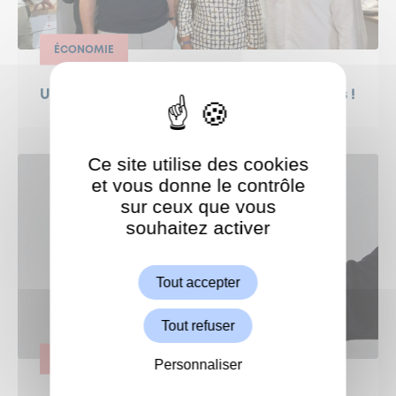
ÉCONOMIE
Une nouvelle enseigne s'installe à Garches !
Ce site utilise des cookies
et vous donne le contrôle
sur ceux que vous
souhaitez activer
ShareThis est désactivé.
Autoriser
Tout accepter
Tout refuser
ÉCONOMIE
Personnaliser