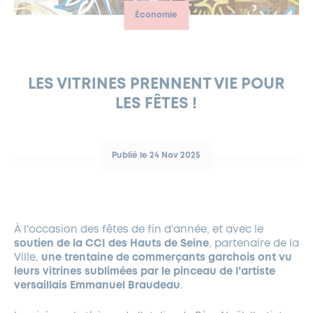
Économie
FERMETURES EXCEPTIONNELLES
HABITAT
LA MAISON D’AGLAÉ
INFORMATIONS PRATIQUES
VIE ÉCONOMIQUE
ESPACE COMMERÇANTS
LE BUDGET
BUDGET PARTICIPATIF
PARTENAIRES SOCIAUX
ANNÉE ANDRÉ MALRAUX À GARCHES 2026-2027
FONDS CULTUREL DE L’ERMITAGE
CULTE
ENVIRONNEMENT ET BIODIVERSITÉ
PLAN GRAND FROID
COMMUNICATIONS ADMINISTRATIVES
GÉRER MES DÉCHETS
LES AIDES
MIEUX CONSOMMER
VOTRE MAIRIE
PARTENAIRES INSTITUTIONNELS
ANCIENS COMBATTANTS ET MÉMOIRE
DÉVELOPPEMENT DURABLE
LES VITRINES PRENNENT VIE POUR
LES FÊTES !
PANNEAUX D’AFFICHAGE LIBRE
EAU POTABLE ET ASSAINISSEMENT
INFORMATIONS PRATIQUES
SUBVENTIONS
GRÖBENZELL
ÉCONOMIES D’ÉNERGIE
DÉCLARATION DE CATASTROPHE NATURELLE
LE BEGM THÉTIS
Publié le 24 Nov 2025
UNE NAISSANCE, UN ARBRE
NOUVEAUX ARRIVANTS
PARCS ET SQUARES DE LA VILLE
À l’occasion des fêtes de fin d’année, et avec le
LOCATION DE SALLES
soutien de la CCI des Hauts de Seine
, partenaire de la
DEMANDE D’ABATTAGE
Ville,
une trentaine de commerçants garchois ont vu
leurs vitrines sublimées par le pinceau de l’artiste
versaillais Emmanuel Braudeau
.
GESTION DU PATRIMOINE ARBORÉ