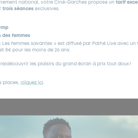
énement national, votre Ciné-Garches propose un
tarif exc
r
trois s
éances
exclusives.
ump
n des femmes
 « Les femmes savantes » est diffusé par Pathé Live avec un t
et 8€ pour les moins de 26 ans.
re)découvrir les plaisirs du grand écran à prix tout doux !
s places,
cliquez ici
.