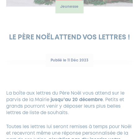
Jeunesse
FERMETURES EXCEPTIONNELLES
HABITAT
LA MAISON D’AGLAÉ
INFORMATIONS PRATIQUES
VIE ÉCONOMIQUE
ESPACE COMMERÇANTS
LE BUDGET
BUDGET PARTICIPATIF
PARTENAIRES SOCIAUX
ANNÉE ANDRÉ MALRAUX À GARCHES 2026-2027
FONDS CULTUREL DE L’ERMITAGE
CULTE
ENVIRONNEMENT ET BIODIVERSITÉ
PLAN GRAND FROID
COMMUNICATIONS ADMINISTRATIVES
GÉRER MES DÉCHETS
LES AIDES
MIEUX CONSOMMER
VOTRE MAIRIE
PARTENAIRES INSTITUTIONNELS
ANCIENS COMBATTANTS ET MÉMOIRE
DÉVELOPPEMENT DURABLE
LE PÈRE NOËL ATTEND VOS LETTRES !
PANNEAUX D’AFFICHAGE LIBRE
EAU POTABLE ET ASSAINISSEMENT
INFORMATIONS PRATIQUES
SUBVENTIONS
GRÖBENZELL
ÉCONOMIES D’ÉNERGIE
Publié le 11 Déc 2023
DÉCLARATION DE CATASTROPHE NATURELLE
LE BEGM THÉTIS
UNE NAISSANCE, UN ARBRE
NOUVEAUX ARRIVANTS
PARCS ET SQUARES DE LA VILLE
La boîte aux lettres du Père Noël vous attend sur le
parvis de la Mairie
jusqu’au 20 décembre
. Petits et
LOCATION DE SALLES
grands pourront venir y déposer leurs plus belles
DEMANDE D’ABATTAGE
lettres de liste de souhaits.
Toutes les lettres lui seront remises à temps pour Noël
GESTION DU PATRIMOINE ARBORÉ
et recevront même une réponse personnalisée de la