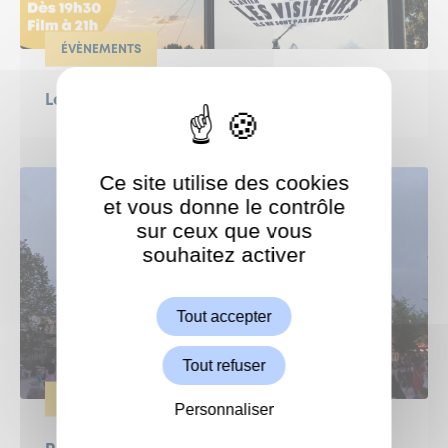
ÉVÈNEMENTS
Le Grand Weekend : Ciné en plein air !
Ce site utilise des cookies
et vous donne le contrôle
sur ceux que vous
souhaitez activer
ShareThis est désactivé.
Autoriser
Tout accepter
Tout refuser
ÉVÈNEMENTS
Personnaliser