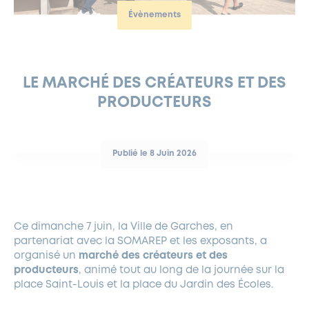
Évènements
FERMETURES EXCEPTIONNELLES
HABITAT
LA MAISON D’AGLAÉ
INFORMATIONS PRATIQUES
VIE ÉCONOMIQUE
ESPACE COMMERÇANTS
LE BUDGET
BUDGET PARTICIPATIF
PARTENAIRES SOCIAUX
ANNÉE ANDRÉ MALRAUX À GARCHES 2026-2027
FONDS CULTUREL DE L’ERMITAGE
CULTE
ENVIRONNEMENT ET BIODIVERSITÉ
PLAN GRAND FROID
COMMUNICATIONS ADMINISTRATIVES
GÉRER MES DÉCHETS
LES AIDES
MIEUX CONSOMMER
VOTRE MAIRIE
PARTENAIRES INSTITUTIONNELS
ANCIENS COMBATTANTS ET MÉMOIRE
DÉVELOPPEMENT DURABLE
LE MARCHÉ DES CRÉATEURS ET DES
PRODUCTEURS
PANNEAUX D’AFFICHAGE LIBRE
EAU POTABLE ET ASSAINISSEMENT
INFORMATIONS PRATIQUES
SUBVENTIONS
GRÖBENZELL
ÉCONOMIES D’ÉNERGIE
DÉCLARATION DE CATASTROPHE NATURELLE
LE BEGM THÉTIS
Publié le 8 Juin 2026
UNE NAISSANCE, UN ARBRE
NOUVEAUX ARRIVANTS
PARCS ET SQUARES DE LA VILLE
Ce dimanche 7 juin, la Ville de Garches, en
LOCATION DE SALLES
partenariat avec la SOMAREP et les exposants, a
DEMANDE D’ABATTAGE
organisé un
marché des créateurs et des
producteurs
, animé tout au long de la journée sur la
place Saint-Louis et la place du Jardin des Écoles.
GESTION DU PATRIMOINE ARBORÉ