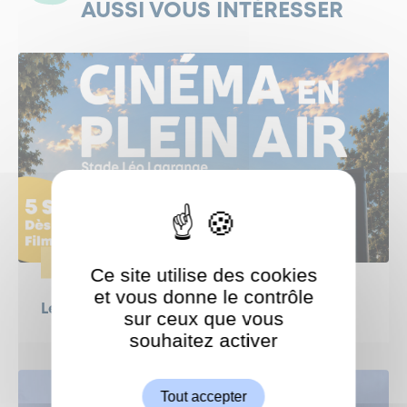
AUSSI VOUS INTÉRESSER
ÉVÈNEMENTS
Ce site utilise des cookies
et vous donne le contrôle
Le Grand Weekend : Ciné en plein air !
sur ceux que vous
souhaitez activer
ShareThis est désactivé.
Autoriser
Tout accepter