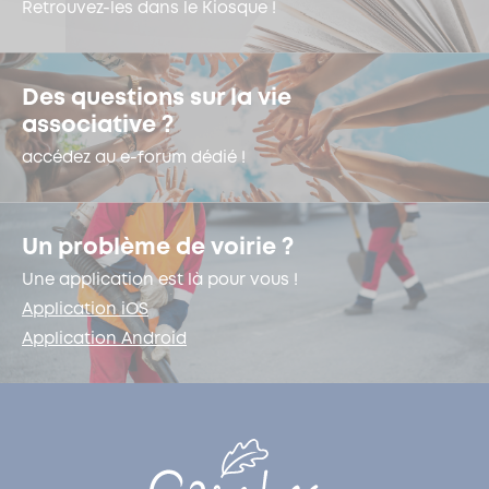
Retrouvez-les dans le Kiosque !
Des questions sur la vie
associative ?
accédez au e-forum dédié !
Un problème de voirie ?
Une application est là pour vous !
Application iOS
Application Android