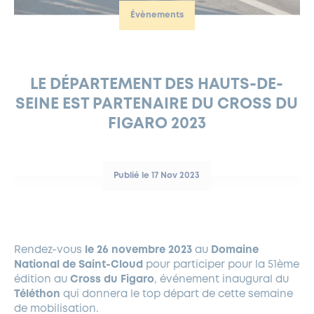
Évènements
FERMETURES EXCEPTIONNELLES
HABITAT
LA MAISON D’AGLAÉ
INFORMATIONS PRATIQUES
VIE ÉCONOMIQUE
ESPACE COMMERÇANTS
LE BUDGET
BUDGET PARTICIPATIF
PARTENAIRES SOCIAUX
ANNÉE ANDRÉ MALRAUX À GARCHES 2026-2027
FONDS CULTUREL DE L’ERMITAGE
CULTE
ENVIRONNEMENT ET BIODIVERSITÉ
PLAN GRAND FROID
COMMUNICATIONS ADMINISTRATIVES
GÉRER MES DÉCHETS
LES AIDES
MIEUX CONSOMMER
VOTRE MAIRIE
PARTENAIRES INSTITUTIONNELS
ANCIENS COMBATTANTS ET MÉMOIRE
DÉVELOPPEMENT DURABLE
LE DÉPARTEMENT DES HAUTS-DE-
SEINE EST PARTENAIRE DU CROSS DU
PANNEAUX D’AFFICHAGE LIBRE
EAU POTABLE ET ASSAINISSEMENT
INFORMATIONS PRATIQUES
SUBVENTIONS
GRÖBENZELL
FIGARO 2023
ÉCONOMIES D’ÉNERGIE
DÉCLARATION DE CATASTROPHE NATURELLE
LE BEGM THÉTIS
UNE NAISSANCE, UN ARBRE
Publié le 17 Nov 2023
NOUVEAUX ARRIVANTS
PARCS ET SQUARES DE LA VILLE
LOCATION DE SALLES
Rendez-vous
le 26 novembre 2023
au
Domaine
DEMANDE D’ABATTAGE
National de Saint-Cloud
pour participer pour la 51ème
édition au
Cross du Figaro
, événement inaugural du
GESTION DU PATRIMOINE ARBORÉ
Téléthon
qui donnera le top départ de cette semaine
de mobilisation.