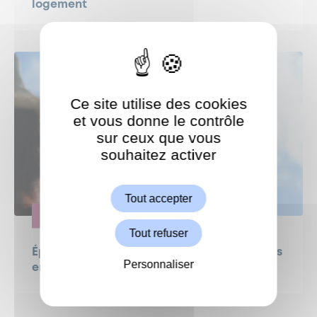
logement
Ce site utilise des cookies
et vous donne le contrôle
sur ceux que vous
souhaitez activer
ShareThis est désactivé.
Autoriser
Tout accepter
SANTÉ
Tout refuser
Épisodes de fortes chaleurs : dispositifs mis
Personnaliser
en place par la Ville