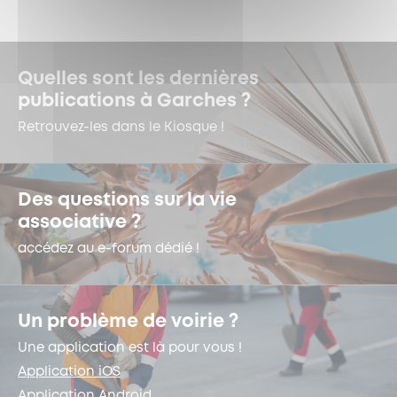
Quelles sont les dernières
publications à Garches ?
Retrouvez-les dans le Kiosque !
Des questions sur la vie
associative ?
accédez au e-forum dédié !
Un problème de voirie ?
Une application est là pour vous !
Application iOS
Application Android