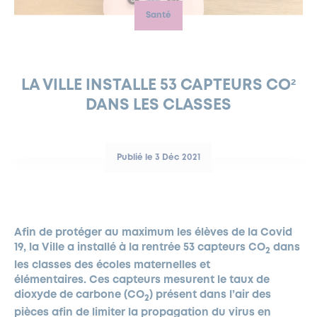
Santé
FERMETURES EXCEPTIONNELLES
HABITAT
LA MAISON D’AGLAÉ
INFORMATIONS PRATIQUES
VIE ÉCONOMIQUE
ESPACE COMMERÇANTS
LE BUDGET
BUDGET PARTICIPATIF
PARTENAIRES SOCIAUX
ANNÉE ANDRÉ MALRAUX À GARCHES 2026-2027
FONDS CULTUREL DE L’ERMITAGE
CULTE
ENVIRONNEMENT ET BIODIVERSITÉ
PLAN GRAND FROID
COMMUNICATIONS ADMINISTRATIVES
GÉRER MES DÉCHETS
LES AIDES
MIEUX CONSOMMER
VOTRE MAIRIE
PARTENAIRES INSTITUTIONNELS
ANCIENS COMBATTANTS ET MÉMOIRE
DÉVELOPPEMENT DURABLE
LA VILLE INSTALLE 53 CAPTEURS CO²
DANS LES CLASSES
PANNEAUX D’AFFICHAGE LIBRE
EAU POTABLE ET ASSAINISSEMENT
INFORMATIONS PRATIQUES
SUBVENTIONS
GRÖBENZELL
ÉCONOMIES D’ÉNERGIE
DÉCLARATION DE CATASTROPHE NATURELLE
LE BEGM THÉTIS
Publié le 3 Déc 2021
UNE NAISSANCE, UN ARBRE
NOUVEAUX ARRIVANTS
PARCS ET SQUARES DE LA VILLE
Afin de protéger au maximum les élèves de la Covid
LOCATION DE SALLES
19, la Ville a installé à la rentrée 53 capteurs CO
dans
2
DEMANDE D’ABATTAGE
les classes des écoles maternelles et
élémentaires. Ces capteurs mesurent le taux de
dioxyde de carbone (CO
) présent dans l’air des
GESTION DU PATRIMOINE ARBORÉ
2
pièces afin de limiter la propagation du virus en