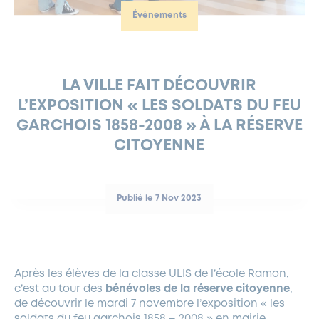
Évènements
FERMETURES EXCEPTIONNELLES
HABITAT
LA MAISON D’AGLAÉ
INFORMATIONS PRATIQUES
VIE ÉCONOMIQUE
ESPACE COMMERÇANTS
LE BUDGET
BUDGET PARTICIPATIF
PARTENAIRES SOCIAUX
ANNÉE ANDRÉ MALRAUX À GARCHES 2026-2027
FONDS CULTUREL DE L’ERMITAGE
CULTE
ENVIRONNEMENT ET BIODIVERSITÉ
PLAN GRAND FROID
COMMUNICATIONS ADMINISTRATIVES
GÉRER MES DÉCHETS
LES AIDES
MIEUX CONSOMMER
VOTRE MAIRIE
PARTENAIRES INSTITUTIONNELS
ANCIENS COMBATTANTS ET MÉMOIRE
DÉVELOPPEMENT DURABLE
LA VILLE FAIT DÉCOUVRIR
L’EXPOSITION « LES SOLDATS DU FEU
PANNEAUX D’AFFICHAGE LIBRE
EAU POTABLE ET ASSAINISSEMENT
INFORMATIONS PRATIQUES
SUBVENTIONS
GRÖBENZELL
GARCHOIS 1858-2008 » À LA RÉSERVE
ÉCONOMIES D’ÉNERGIE
CITOYENNE
DÉCLARATION DE CATASTROPHE NATURELLE
LE BEGM THÉTIS
UNE NAISSANCE, UN ARBRE
NOUVEAUX ARRIVANTS
Publié le 7 Nov 2023
PARCS ET SQUARES DE LA VILLE
LOCATION DE SALLES
DEMANDE D’ABATTAGE
Après les élèves de la classe ULIS de l’école Ramon,
c’est au tour des
bénévoles de la réserve citoyenne
,
GESTION DU PATRIMOINE ARBORÉ
de découvrir le mardi 7 novembre l’exposition « les
soldats du feu garchois 1858 – 2008 » en mairie,