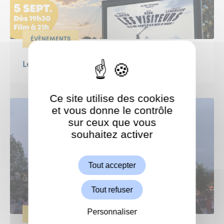
ÉVÈNEMENTS
Le Grand Weekend : Ciné en plein air !
Ce site utilise des cookies
et vous donne le contrôle
sur ceux que vous
souhaitez activer
ShareThis est désactivé.
Autoriser
Tout accepter
Tout refuser
Personnaliser
ÉVÈNEMENTS