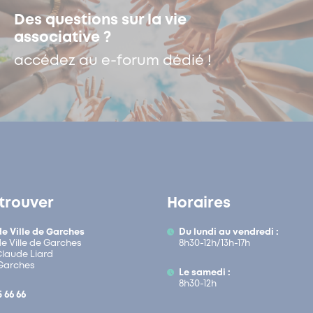
Des questions sur la vie
associative ?
accédez au e-forum dédié !
trouver
Horaires
de Ville de Garches
Du lundi au vendredi :
de Ville de Garches
8h30-12h/13h-17h
 Claude Liard
Garches
Le samedi :
8h30-12h
5 66 66