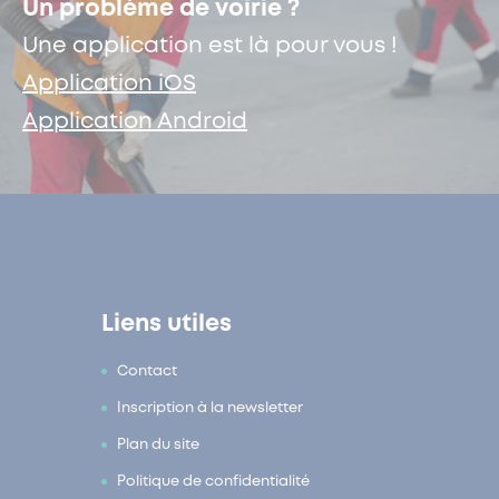
Un problème de voirie ?
Une application est là pour vous !
Application iOS
Application Android
Liens utiles
Contact
Inscription à la newsletter
Plan du site
Politique de confidentialité