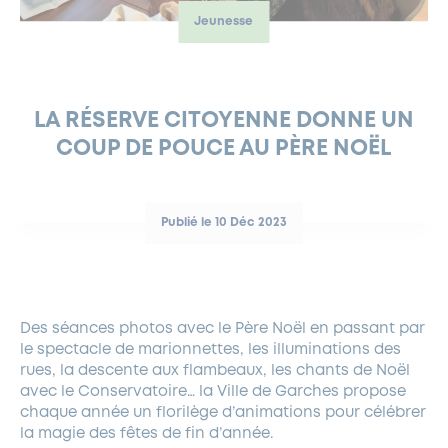
Jeunesse
FERMETURES EXCEPTIONNELLES
HABITAT
LA MAISON D’AGLAÉ
INFORMATIONS PRATIQUES
VIE ÉCONOMIQUE
ESPACE COMMERÇANTS
LE BUDGET
BUDGET PARTICIPATIF
PARTENAIRES SOCIAUX
ANNÉE ANDRÉ MALRAUX À GARCHES 2026-2027
FONDS CULTUREL DE L’ERMITAGE
CULTE
ENVIRONNEMENT ET BIODIVERSITÉ
PLAN GRAND FROID
COMMUNICATIONS ADMINISTRATIVES
GÉRER MES DÉCHETS
LES AIDES
MIEUX CONSOMMER
VOTRE MAIRIE
PARTENAIRES INSTITUTIONNELS
ANCIENS COMBATTANTS ET MÉMOIRE
DÉVELOPPEMENT DURABLE
LA RÉSERVE CITOYENNE DONNE UN
COUP DE POUCE AU PÈRE NOËL
PANNEAUX D’AFFICHAGE LIBRE
EAU POTABLE ET ASSAINISSEMENT
INFORMATIONS PRATIQUES
SUBVENTIONS
GRÖBENZELL
ÉCONOMIES D’ÉNERGIE
DÉCLARATION DE CATASTROPHE NATURELLE
LE BEGM THÉTIS
Publié le 10 Déc 2023
UNE NAISSANCE, UN ARBRE
NOUVEAUX ARRIVANTS
PARCS ET SQUARES DE LA VILLE
Des séances photos avec le Père Noël en passant par
LOCATION DE SALLES
le spectacle de marionnettes, les illuminations des
DEMANDE D’ABATTAGE
rues, la descente aux flambeaux, les chants de Noël
avec le Conservatoire… la Ville de Garches propose
chaque année un florilège d’animations pour célébrer
GESTION DU PATRIMOINE ARBORÉ
la magie des fêtes de fin d’année.