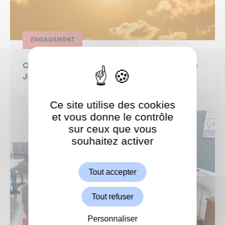
ENGAGEMENT
CANICULE - semaine du 22 juin : la lettre de
Jeanne Bécart, Maire de Garches
Ce site utilise des cookies
et vous donne le contrôle
sur ceux que vous
souhaitez activer
ShareThis est désactivé.
Autoriser
Tout accepter
Tout refuser
Personnaliser