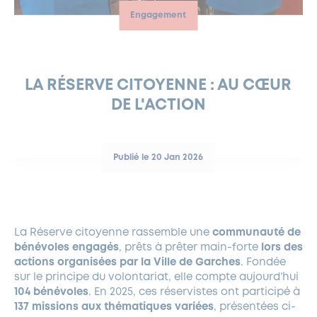
Engagement
FERMETURES EXCEPTIONNELLES
HABITAT
LA MAISON D’AGLAÉ
INFORMATIONS PRATIQUES
VIE ÉCONOMIQUE
ESPACE COMMERÇANTS
LE BUDGET
BUDGET PARTICIPATIF
PARTENAIRES SOCIAUX
ANNÉE ANDRÉ MALRAUX À GARCHES 2026-2027
FONDS CULTUREL DE L’ERMITAGE
CULTE
ENVIRONNEMENT ET BIODIVERSITÉ
PLAN GRAND FROID
COMMUNICATIONS ADMINISTRATIVES
GÉRER MES DÉCHETS
LES AIDES
MIEUX CONSOMMER
VOTRE MAIRIE
PARTENAIRES INSTITUTIONNELS
ANCIENS COMBATTANTS ET MÉMOIRE
DÉVELOPPEMENT DURABLE
LA RÉSERVE CITOYENNE : AU CŒUR
DE L'ACTION
PANNEAUX D’AFFICHAGE LIBRE
EAU POTABLE ET ASSAINISSEMENT
INFORMATIONS PRATIQUES
SUBVENTIONS
GRÖBENZELL
ÉCONOMIES D’ÉNERGIE
DÉCLARATION DE CATASTROPHE NATURELLE
LE BEGM THÉTIS
Publié le 20 Jan 2026
UNE NAISSANCE, UN ARBRE
NOUVEAUX ARRIVANTS
PARCS ET SQUARES DE LA VILLE
La Réserve citoyenne rassemble une
communauté de
LOCATION DE SALLES
bénévoles engagés
, prêts à prêter main-forte
lors des
DEMANDE D’ABATTAGE
actions organisées par la Ville de Garches
. Fondée
sur le principe du volontariat, elle compte aujourd’hui
104 bénévoles
. En 2025, ces réservistes ont participé à
GESTION DU PATRIMOINE ARBORÉ
137 missions aux thématiques variées
, présentées ci-