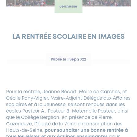
Jeunesse
FERMETURES EXCEPTIONNELLES
HABITAT
LA MAISON D’AGLAÉ
INFORMATIONS PRATIQUES
VIE ÉCONOMIQUE
ESPACE COMMERÇANTS
LE BUDGET
BUDGET PARTICIPATIF
PARTENAIRES SOCIAUX
ANNÉE ANDRÉ MALRAUX À GARCHES 2026-2027
FONDS CULTUREL DE L’ERMITAGE
CULTE
ENVIRONNEMENT ET BIODIVERSITÉ
PLAN GRAND FROID
COMMUNICATIONS ADMINISTRATIVES
GÉRER MES DÉCHETS
LES AIDES
MIEUX CONSOMMER
VOTRE MAIRIE
PARTENAIRES INSTITUTIONNELS
ANCIENS COMBATTANTS ET MÉMOIRE
DÉVELOPPEMENT DURABLE
LA RENTRÉE SCOLAIRE EN IMAGES
PANNEAUX D’AFFICHAGE LIBRE
EAU POTABLE ET ASSAINISSEMENT
INFORMATIONS PRATIQUES
SUBVENTIONS
GRÖBENZELL
ÉCONOMIES D’ÉNERGIE
Publié le 1 Sep 2022
DÉCLARATION DE CATASTROPHE NATURELLE
LE BEGM THÉTIS
UNE NAISSANCE, UN ARBRE
NOUVEAUX ARRIVANTS
PARCS ET SQUARES DE LA VILLE
Pour la rentrée, Jeanne Bécart, Maire de Garches, et
Cécile Pony-Vigier, Maire-Adjoint Délégué aux Affaires
LOCATION DE SALLES
scolaires et à la Jeunesse, se sont rendues dans les
DEMANDE D’ABATTAGE
écoles Pasteur A , Pasteur B, Maternelle Pasteur, ainsi
que le Collège Bergson, en présence de Pierre
Cazeneuve, Député de la 7ème circonscription des
GESTION DU PATRIMOINE ARBORÉ
Hauts-de-Seine,
pour souhaiter une bonne rentrée à
tous les élèves et aux équipes enseignantes
pour