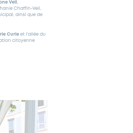
one Veil
,
hanie Chaffin-Veil,
cipal, ainsi que de
rie Curie
et l’allée du
tation citoyenne
.