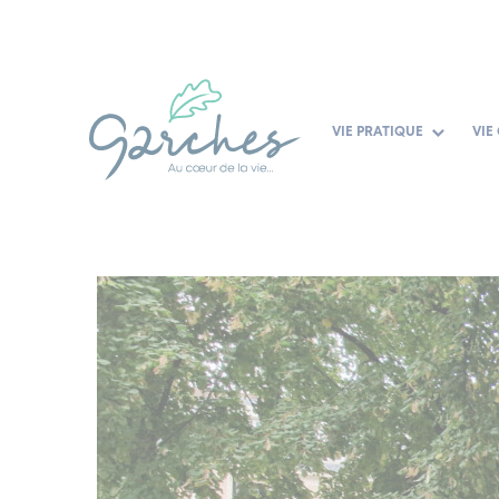
Panneau de gestion des cookies
Aller
au
contenu
VIE PRATIQUE
VIE