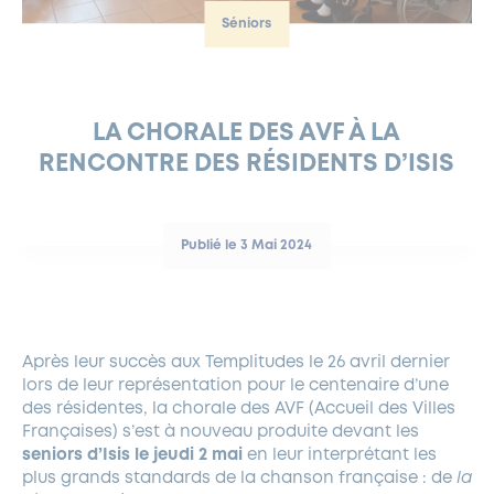
Séniors
FERMETURES EXCEPTIONNELLES
HABITAT
LA MAISON D’AGLAÉ
INFORMATIONS PRATIQUES
VIE ÉCONOMIQUE
ESPACE COMMERÇANTS
LE BUDGET
BUDGET PARTICIPATIF
PARTENAIRES SOCIAUX
ANNÉE ANDRÉ MALRAUX À GARCHES 2026-2027
FONDS CULTUREL DE L’ERMITAGE
CULTE
ENVIRONNEMENT ET BIODIVERSITÉ
PLAN GRAND FROID
COMMUNICATIONS ADMINISTRATIVES
GÉRER MES DÉCHETS
LES AIDES
MIEUX CONSOMMER
VOTRE MAIRIE
PARTENAIRES INSTITUTIONNELS
ANCIENS COMBATTANTS ET MÉMOIRE
DÉVELOPPEMENT DURABLE
LA CHORALE DES AVF À LA
RENCONTRE DES RÉSIDENTS D’ISIS
PANNEAUX D’AFFICHAGE LIBRE
EAU POTABLE ET ASSAINISSEMENT
INFORMATIONS PRATIQUES
SUBVENTIONS
GRÖBENZELL
ÉCONOMIES D’ÉNERGIE
DÉCLARATION DE CATASTROPHE NATURELLE
LE BEGM THÉTIS
Publié le 3 Mai 2024
UNE NAISSANCE, UN ARBRE
NOUVEAUX ARRIVANTS
PARCS ET SQUARES DE LA VILLE
Après leur succès aux Templitudes le 26 avril dernier
LOCATION DE SALLES
lors de leur représentation pour le centenaire d’une
DEMANDE D’ABATTAGE
des résidentes, la chorale des AVF (Accueil des Villes
Françaises) s’est à nouveau produite devant les
seniors d’Isis le jeudi 2 mai
en leur interprétant les
GESTION DU PATRIMOINE ARBORÉ
plus grands standards de la chanson française : de
la