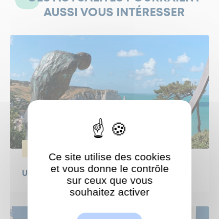
AUSSI VOUS INTÉRESSER
SÉNIORS
Ce site utilise des cookies
et vous donne le contrôle
Une sortie pour nos seniors à Étretat
sur ceux que vous
souhaitez activer
ShareThis est désactivé.
Autoriser