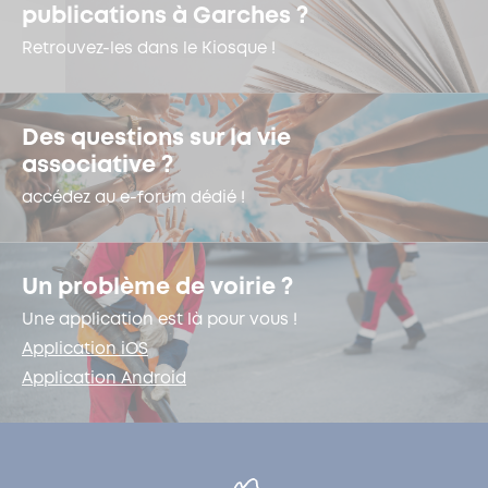
publications à Garches ?
Retrouvez-les dans le Kiosque !
Des questions sur la vie
associative ?
accédez au e-forum dédié !
Un problème de voirie ?
Une application est là pour vous !
Application iOS
Application Android