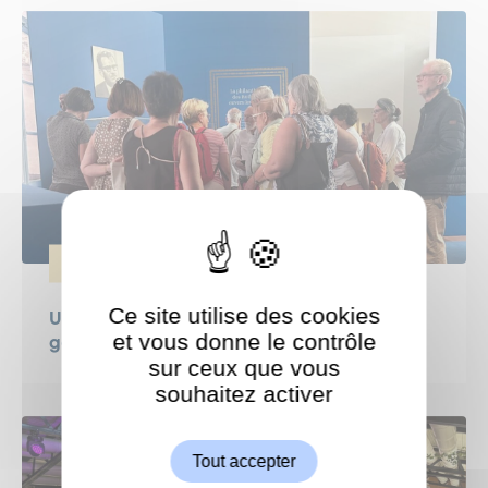
SÉNIORS
Ce site utilise des cookies
Une sortie culturelle pour les seniors
et vous donne le contrôle
garchois
sur ceux que vous
souhaitez activer
ShareThis est désactivé.
Autoriser
Tout accepter