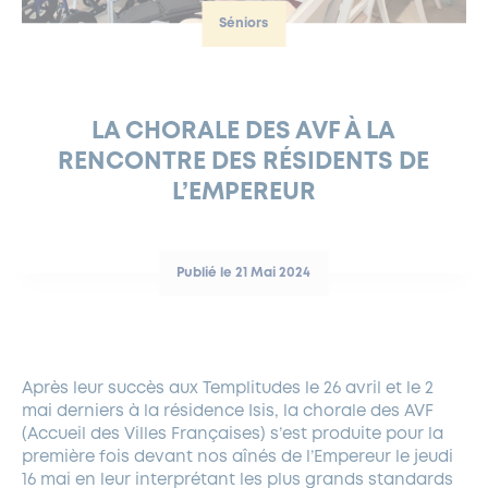
Séniors
FERMETURES EXCEPTIONNELLES
HABITAT
LA MAISON D’AGLAÉ
INFORMATIONS PRATIQUES
VIE ÉCONOMIQUE
ESPACE COMMERÇANTS
LE BUDGET
BUDGET PARTICIPATIF
PARTENAIRES SOCIAUX
ANNÉE ANDRÉ MALRAUX À GARCHES 2026-2027
FONDS CULTUREL DE L’ERMITAGE
CULTE
ENVIRONNEMENT ET BIODIVERSITÉ
PLAN GRAND FROID
COMMUNICATIONS ADMINISTRATIVES
GÉRER MES DÉCHETS
LES AIDES
MIEUX CONSOMMER
VOTRE MAIRIE
PARTENAIRES INSTITUTIONNELS
ANCIENS COMBATTANTS ET MÉMOIRE
DÉVELOPPEMENT DURABLE
LA CHORALE DES AVF À LA
RENCONTRE DES RÉSIDENTS DE
PANNEAUX D’AFFICHAGE LIBRE
EAU POTABLE ET ASSAINISSEMENT
INFORMATIONS PRATIQUES
SUBVENTIONS
GRÖBENZELL
L’EMPEREUR
ÉCONOMIES D’ÉNERGIE
DÉCLARATION DE CATASTROPHE NATURELLE
LE BEGM THÉTIS
UNE NAISSANCE, UN ARBRE
Publié le 21 Mai 2024
NOUVEAUX ARRIVANTS
PARCS ET SQUARES DE LA VILLE
LOCATION DE SALLES
Après leur succès aux Templitudes le 26 avril et le 2
DEMANDE D’ABATTAGE
mai derniers à la résidence Isis, la chorale des AVF
(Accueil des Villes Françaises) s’est produite pour la
GESTION DU PATRIMOINE ARBORÉ
première fois devant nos aînés de l’Empereur le jeudi
16 mai en leur interprétant les plus grands standards