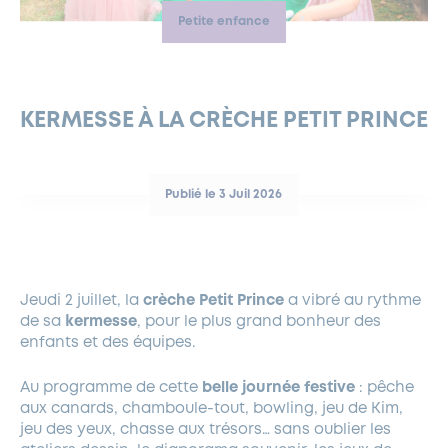
Petite enfance
FERMETURES EXCEPTIONNELLES
HABITAT
LA MAISON D’AGLAÉ
INFORMATIONS PRATIQUES
VIE ÉCONOMIQUE
ESPACE COMMERÇANTS
LE BUDGET
BUDGET PARTICIPATIF
PARTENAIRES SOCIAUX
ANNÉE ANDRÉ MALRAUX À GARCHES 2026-2027
FONDS CULTUREL DE L’ERMITAGE
CULTE
ENVIRONNEMENT ET BIODIVERSITÉ
PLAN GRAND FROID
COMMUNICATIONS ADMINISTRATIVES
GÉRER MES DÉCHETS
LES AIDES
MIEUX CONSOMMER
VOTRE MAIRIE
PARTENAIRES INSTITUTIONNELS
ANCIENS COMBATTANTS ET MÉMOIRE
DÉVELOPPEMENT DURABLE
KERMESSE À LA CRÈCHE PETIT PRINCE
PANNEAUX D’AFFICHAGE LIBRE
EAU POTABLE ET ASSAINISSEMENT
INFORMATIONS PRATIQUES
SUBVENTIONS
GRÖBENZELL
ÉCONOMIES D’ÉNERGIE
Publié le 3 Juil 2026
DÉCLARATION DE CATASTROPHE NATURELLE
LE BEGM THÉTIS
UNE NAISSANCE, UN ARBRE
NOUVEAUX ARRIVANTS
PARCS ET SQUARES DE LA VILLE
Jeudi 2 juillet, la
crèche Petit Prince
a vibré au rythme
de sa
kermesse
, pour le plus grand bonheur des
LOCATION DE SALLES
enfants et des équipes.
DEMANDE D’ABATTAGE
Au programme de cette
belle journée festive
: pêche
aux canards, chamboule-tout, bowling, jeu de Kim,
GESTION DU PATRIMOINE ARBORÉ
jeu des yeux, chasse aux trésors… sans oublier les