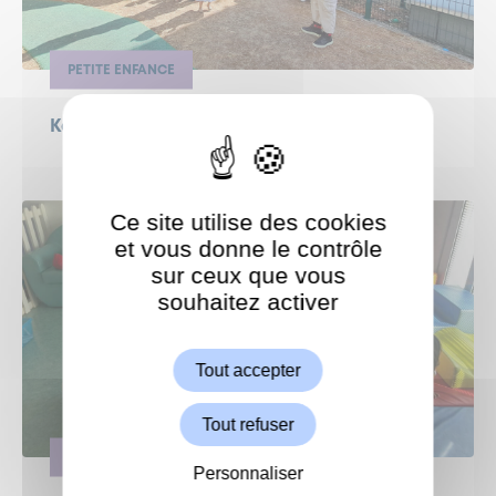
PETITE ENFANCE
Kermesse à la crèche des Magnolias
Ce site utilise des cookies
et vous donne le contrôle
sur ceux que vous
souhaitez activer
ShareThis est désactivé.
Autoriser
Tout accepter
Tout refuser
PETITE ENFANCE
Personnaliser