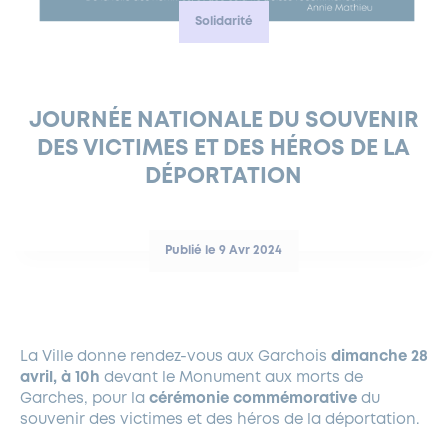
Solidarité
FERMETURES EXCEPTIONNELLES
HABITAT
LA MAISON D’AGLAÉ
INFORMATIONS PRATIQUES
VIE ÉCONOMIQUE
ESPACE COMMERÇANTS
LE BUDGET
BUDGET PARTICIPATIF
PARTENAIRES SOCIAUX
ANNÉE ANDRÉ MALRAUX À GARCHES 2026-2027
FONDS CULTUREL DE L’ERMITAGE
CULTE
ENVIRONNEMENT ET BIODIVERSITÉ
PLAN GRAND FROID
COMMUNICATIONS ADMINISTRATIVES
GÉRER MES DÉCHETS
LES AIDES
MIEUX CONSOMMER
VOTRE MAIRIE
PARTENAIRES INSTITUTIONNELS
ANCIENS COMBATTANTS ET MÉMOIRE
DÉVELOPPEMENT DURABLE
JOURNÉE NATIONALE DU SOUVENIR
DES VICTIMES ET DES HÉROS DE LA
PANNEAUX D’AFFICHAGE LIBRE
EAU POTABLE ET ASSAINISSEMENT
INFORMATIONS PRATIQUES
SUBVENTIONS
GRÖBENZELL
DÉPORTATION
ÉCONOMIES D’ÉNERGIE
DÉCLARATION DE CATASTROPHE NATURELLE
LE BEGM THÉTIS
UNE NAISSANCE, UN ARBRE
Publié le 9 Avr 2024
NOUVEAUX ARRIVANTS
PARCS ET SQUARES DE LA VILLE
LOCATION DE SALLES
La Ville donne rendez-vous aux Garchois
dimanche 28
DEMANDE D’ABATTAGE
avril, à 10h
devant le Monument aux morts de
Garches, pour la
cérémonie commémorative
du
GESTION DU PATRIMOINE ARBORÉ
souvenir des victimes et des héros de la déportation.