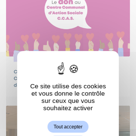
SOLIDARITÉ
Campagne de dons 2026 au profit du
Centre Communal d’Action Sociale (CCAS)
Ce site utilise des cookies
de Garches
et vous donne le contrôle
sur ceux que vous
souhaitez activer
ShareThis est désactivé.
Autoriser
Tout accepter